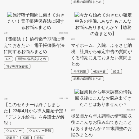
総務の森相談まとめ
2023.04.07
経理
【電帳法！】施行猶予期間に備
2023.01.26
経理
えておきたい！電子帳簿保存法
マイホーム、入院、ふるさと納
に関するお悩みまとめ
税…社員から確定申告の質問が
くる時期に見ておきたい質問ま
DX
総務の森相談まとめ
とめ
電子帳簿保存法
年末調整
確定申告
経理
総務の森相談まとめ
2022.12.21
経理
【このセミナーは終了しまし
た】23年4月から導入開始予定！
2022.12.19
経理
従業員から年末調整の情報回収
『デジタル給与』を弁護士が解
後にこんなお悩み出てきたこと
説！
はありませんか？年末調整のお
ウェビナー
ウェビナー告知
悩みまとめ
従業員
経理
給与