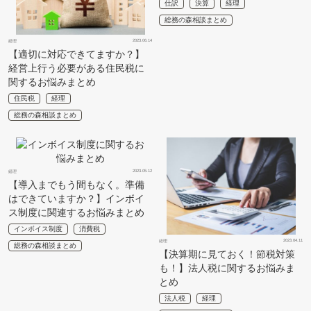
仕訳
決算
経理
総務の森相談まとめ
2023.06.14
経理
【適切に対応できてますか？】
経営上行う必要がある住民税に
関するお悩みまとめ
住民税
経理
総務の森相談まとめ
2023.05.12
経理
【導入までもう間もなく。準備
はできていますか？】インボイ
ス制度に関連するお悩みまとめ
インボイス制度
消費税
2023.04.11
経理
総務の森相談まとめ
【決算期に見ておく！節税対策
も！】法人税に関するお悩みま
とめ
法人税
経理