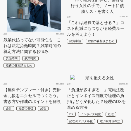
2024.08.23
経理
「これは経費で落とせる？」コ
スト削減にもつながる経費ルー
ルを考えよう！
2024.09.12
経理
残業代払ってない可能性も…こ
経費申請
総務の森相談まとめ
れは法定労働時間？残業時間の
算定方法に関するお悩み
労働時間
残業時間
総務の森相談まとめ
2024.08.19
2024.03.04
経理
経理
【無料テンプレート付き】売掛
「負担が多すぎる…」電帳法改
金元帳をエクセルでつくろう。
正とインボイス制度で経理の負
書き方や作成のポイントを解説
担はどう変化した？経理のDXを
進める方法
会計
経営の基礎
経理
DX
インボイス制度
経理
経理のデジタル化
電子帳簿保存法