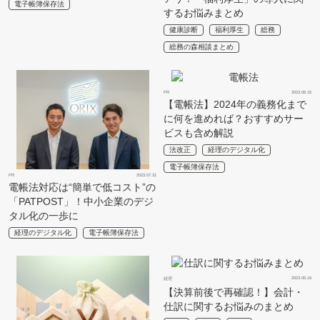
電子帳簿保存法
するお悩みまとめ
健康診断
福利厚生
総務
総務の森相談まとめ
PR
2023.06.15
【電帳法】2024年の義務化まで
に何を進めれば？おすすめサー
ビスも含め解説
法改正
経理のデジタル化
電子帳簿保存法
PR
2023.07.31
電帳法対応は“簡単で低コスト”の
「PATPOST」！中小企業のデジ
タル化の一歩に
経理のデジタル化
電子帳簿保存法
2023.05.16
経理
【決算前後で再確認！】会計・
仕訳に関するお悩みのまとめ