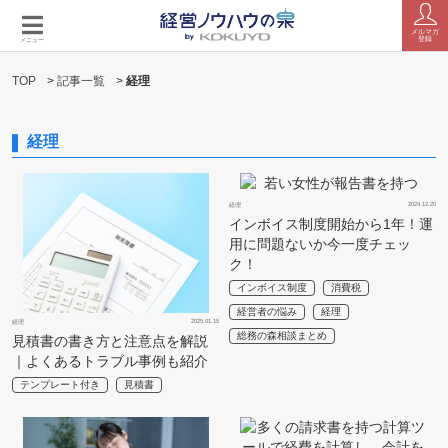
メルマガ
登録
メニュー
TOP
>
記事一覧
>
経理
経理
2024.12.20
経理
インボイス制度開始から1年！運
用に問題ないか今一度チェッ
ク！
インボイス制度
消費税
経営者の悩み
経理
2025.01.15
経理
総務の森相談まとめ
見積書の書き方と注意点を解説
｜よくあるトラブル事例も紹介
テンプレート付き
見積書