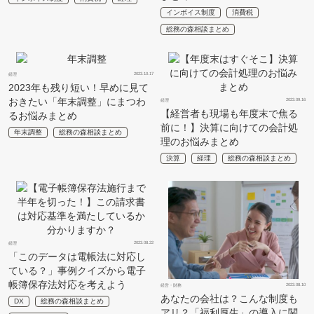
インボイス制度
消費税
総務の森相談まとめ
2023.10.17
経理
2023年も残り短い！早めに見て
おきたい「年末調整」にまつわ
2023.09.16
経理
【経営者も現場も年度末で焦る
るお悩みまとめ
前に！】決算に向けての会計処
年末調整
総務の森相談まとめ
理のお悩みまとめ
決算
経理
総務の森相談まとめ
2023.08.22
経理
「このデータは電帳法に対応し
ている？」事例クイズから電子
帳簿保存法対応を考えよう
2023.08.10
経営・財務
あなたの会社は？こんな制度も
DX
総務の森相談まとめ
アリ？「福利厚生」の導入に関