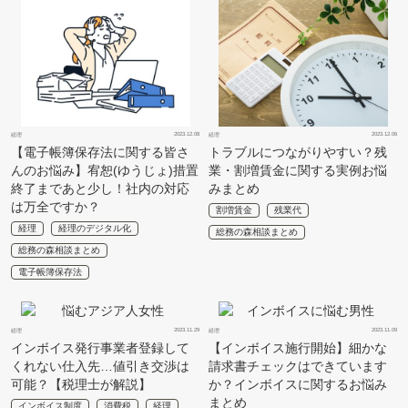
2023.12.08
2023.12.06
経理
経理
【電子帳簿保存法に関する皆さ
トラブルにつながりやすい？残
んのお悩み】宥恕(ゆうじょ)措置
業・割増賃金に関する実例お悩
終了まであと少し！社内の対応
みまとめ
は万全ですか？
割増賃金
残業代
経理
経理のデジタル化
総務の森相談まとめ
総務の森相談まとめ
電子帳簿保存法
2023.11.29
2023.11.09
経理
経理
インボイス発行事業者登録して
【インボイス施行開始】細かな
くれない仕入先…値引き交渉は
請求書チェックはできています
可能？【税理士が解説】
か？インボイスに関するお悩み
まとめ
インボイス制度
消費税
経理