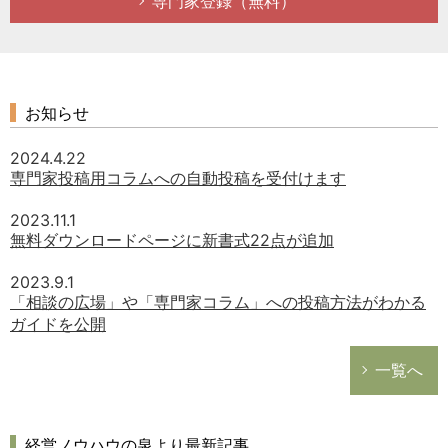
専門家登録（無料）
勤務先(都道
府県)
従業員数
お知らせ
年代
2024.4.22
株式情報
専門家投稿用コラムへの自動投稿を受付けます
資本金
2023.11.1
無料ダウンロードページに新書式22点が追加
売上規模
2023.9.1
業種
「相談の広場」や「専門家コラム」への投稿方法がわかる
ガイドを公開
現業務経験年
数
一覧へ
経営ノウハウの泉より最新記事