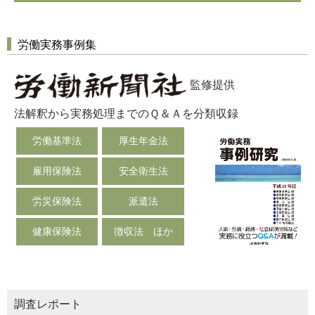
労働実務事例集
監修提供
法解釈から実務処理までのＱ＆Ａを分類収録
労働基準法
厚生年金法
雇用保険法
安全衛生法
労災保険法
派遣法
健康保険法
徴収法 ほか
調査レポート