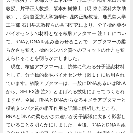
大学教授）、京都大学エネルギー理工学研究所 永田崇准
教授、片平正人教授、阪本知樹博士（現 東京薬科大学助
教）、北海道医療大学歯学部 堀内正隆教授、鹿児島大学
工学部 石川岳志教授らの共同研究により、分子標的薬や
バイオセンサの材料となる核酸アプタマー 注１）につい
て、RNAとDNAを組み合わせることで、アプタマーの柔
らかさを変え、標的タンパク質へのフィットの仕方を変
えられることを明らかにしました。
現在、核酸アプタマーは、抗体に代わる分子認識材料
として、分子標的薬やバイオセンサ（図１）に応用され
ています。核酸アプタマーは、一般にDNAあるいはRNA
から、SELEX法 注2）とよばれる技術によってつくられ
ますが、今回、RNAとDNAからなるキメラアプタマーと
標的タンパク質の相互作用を詳細に解析したところ、
RNAとDNAの柔らかさの違いが分子認識に大きく影響し
ていることを明らかにしました。今後、RNAとDNAを組