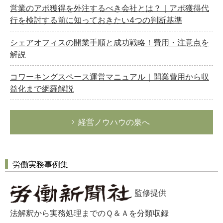
営業のアポ獲得を外注するべき会社とは？｜アポ獲得代
行を検討する前に知っておきたい4つの判断基準
シェアオフィスの開業手順と成功戦略！費用・注意点を
解説
コワーキングスペース運営マニュアル｜開業費用から収
益化まで網羅解説
経営ノウハウの泉へ
労働実務事例集
監修提供
法解釈から実務処理までのＱ＆Ａを分類収録