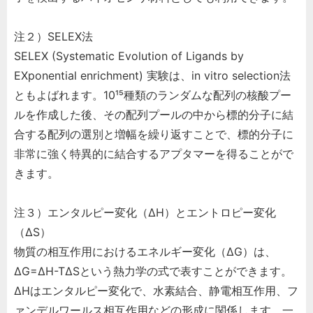
注２）SELEX法
SELEX (Systematic Evolution of Ligands by
EXponential enrichment) 実験は、in vitro selection法
ともよばれます。10¹⁵種類のランダムな配列の核酸プー
ルを作成した後、その配列プールの中から標的分子に結
合する配列の選別と増幅を繰り返すことで、標的分子に
非常に強く特異的に結合するアプタマーを得ることがで
きます。
注３）エンタルピー変化（ΔH）とエントロピー変化
（ΔS）
物質の相互作用におけるエネルギー変化（ΔG）は、
ΔG=ΔH-TΔSという熱力学の式で表すことができます。
ΔHはエンタルピー変化で、水素結合、静電相互作用、フ
ァンデルワールス相互作用などの形成に関係します。一