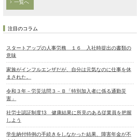
一覧へ
注目のコラム
スタートアップの人事労務 １６ 入社時提出の書類の
意味
家族がインフルエンザだが、自分は元気なのに仕事を休
まされた。
令和３年－労災法問３－Ｂ「特別加入者に係る通勤災
害」
社労士認証制度13 健康結果に所見のある従業員を把握
しよう
学生納付特例の手続きをしなかった結果、障害年金が不