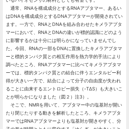
いるバイオセンサの材料としても有望です。
通常、RNAを構成成分とするRNAアプタマー、あるい
はDNAを構成成分とするDNAアプタマーが開発されてい
ます。一方で、RNAとDNAを組み合わせたキメラアプタ
マーにおいて、RNAとDNAの違いが標的認識にどのよう
に影響するかは十分には明らかになっていませんでし
た。今回、RNAの一部をDNAに置換したキメラアプタマ
ーと標的タンパク質との相互作用を熱力学的手法により
調べたところ、RNAアプタマーに比べてキメラアプタマ
ーでは、標的タンパク質との結合に伴うエンタルピー利
得が大きい一方で、結合によって分子の自由度が失われ
ることに由来するエントロピー損失（-TΔS）も大きいこ
とが明らかになりました（図２）注3）。
そこで、NMRを用いて、アプタマー中の塩基対が開い
たり閉じたりする動きを解析したところ、キメラアプタ
マーではRNAアプタマーよりも塩基対が開きやすく、分