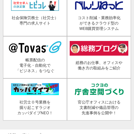
社会保険労務士（社労士）
コスト削減・業務効率化
専門の求人サイト
ができるクラウド型の
WEB購買管理システム
帳票配信の
総務のお仕事、オフィスや
電子化・自動化で
働き方の取組みをご紹介
「ビジネス」をつなぐ
社労士０号業務を
官公庁オフィスにおける
掘り起こすラジオ
文書削減や備品管理の
カッパダイブNEO！
先進事例を公開中！