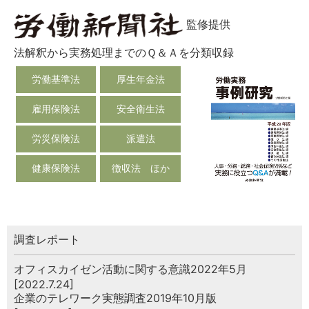
監修提供
法解釈から実務処理までのＱ＆Ａを分類収録
労働基準法
厚生年金法
雇用保険法
安全衛生法
労災保険法
派遣法
健康保険法
徴収法 ほか
調査レポート
オフィスカイゼン活動に関する意識2022年5月
[2022.7.24]
企業のテレワーク実態調査2019年10月版