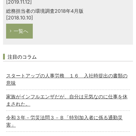
[2019.11.12]
総務担当者の環境調査2018年4月版
[2018.10.10]
一覧へ
注目のコラム
スタートアップの人事労務 １６ 入社時提出の書類の
意味
家族がインフルエンザだが、自分は元気なのに仕事を休
まされた。
令和３年－労災法問３－Ｂ「特別加入者に係る通勤災
害」