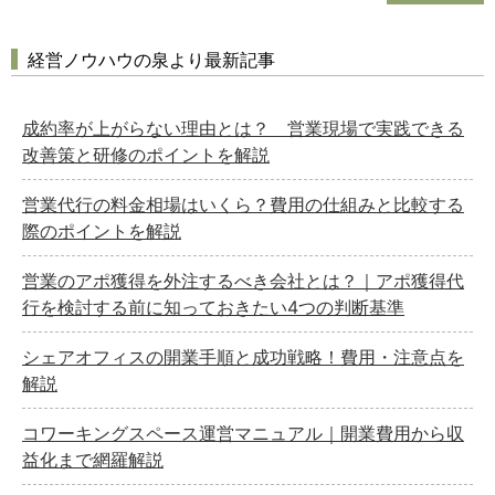
経営ノウハウの泉より最新記事
成約率が上がらない理由とは？ 営業現場で実践できる
改善策と研修のポイントを解説
営業代行の料金相場はいくら？費用の仕組みと比較する
際のポイントを解説
営業のアポ獲得を外注するべき会社とは？｜アポ獲得代
行を検討する前に知っておきたい4つの判断基準
シェアオフィスの開業手順と成功戦略！費用・注意点を
解説
コワーキングスペース運営マニュアル｜開業費用から収
益化まで網羅解説