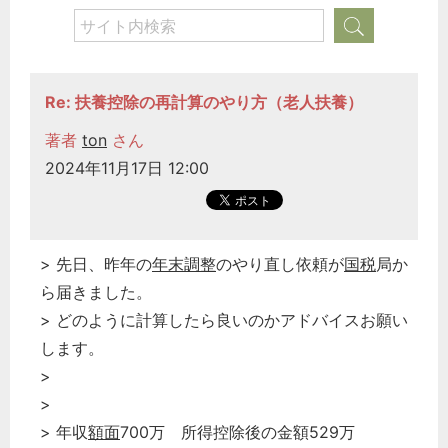
Re: 扶養控除の再計算のやり方（老人扶養）
著者
ton
さん
2024年11月17日 12:00
> 先日、昨年の
年末調整
のやり直し依頼が
国税
局か
ら届きました。
> どのように計算したら良いのかアドバイスお願い
します。
>
>
> 年収
額面
700万 所得控除後の金額529万