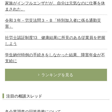
家族がインフルエンザだが、自分は元気なのに仕事を休
まされた。
令和３年－労災法問３－Ｂ「特別加入者に係る通勤災
害」
社労士認証制度13 健康結果に所見のある従業員を把握
しよう
学生納付特例の手続きをしなかった結果、障害年金が不
支給に
ランキングを見る
注目の相談スレッド
各企業調査の回答義務について