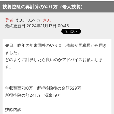
扶養控除の再計算のやり方（老人扶養）
著者
あんしんベガ
さん
最終更新日:2024年11月17日 09:45
先日、昨年の
年末調整
のやり直し依頼が
国税
局から届き
ました。
どのように計算したら良いのかアドバイスお願いしま
す。
年収
額面
700万 所得控除後の金額529万
所得控除の額241万 源泉19万
扶餘内訳