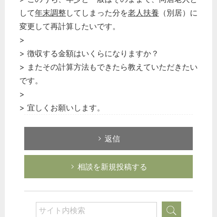
して
年末調整
してしまった分を
老人扶養
（別居）に
税務経理
変更して再計算したいです。
企業法務
>
経営の知恵
> 徴収する金額はいくらになりますか？
総務の給湯室
> またその計算方法もできたら教えていただきたい
秘書のノウハウ
です。
次へ
>
> 宜しくお願いします。
返信
相談を新規投稿する