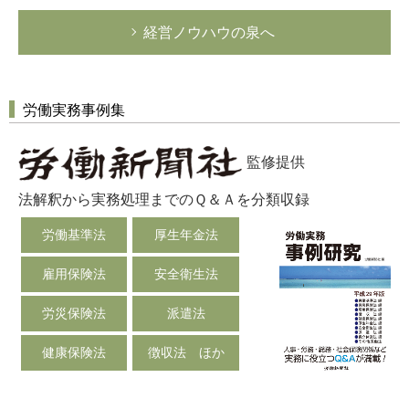
経営ノウハウの泉へ
労働実務事例集
監修提供
法解釈から実務処理までのＱ＆Ａを分類収録
労働基準法
厚生年金法
雇用保険法
安全衛生法
労災保険法
派遣法
健康保険法
徴収法 ほか