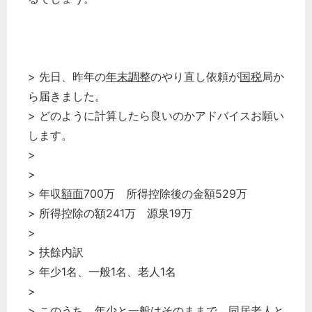
> 先日、昨年の
年末調整
のやり直し依頼が
国税
局か
ら届きました。
> どのように計算したら良いのかアドバイスお願い
します。
>
>
> 年収
額面
700万 所得控除後の金額529万
> 所得控除の額241万 源泉19万
>
> 扶餘内訳
どのカテゴリーに投稿しますか？
> 年少1名、一般1名、老人1名
選択してください
>
労務管理
> このうち、年少と一般はそのままで、同居老人と