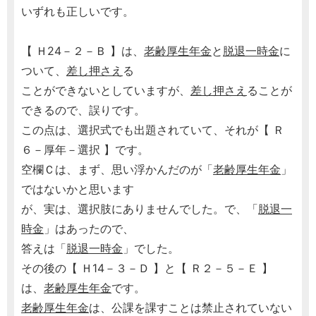
いずれも正しいです。
【 Ｈ24－２－Ｂ 】は、
老齢厚生年金
と
脱退一時金
に
ついて、
差し押さえ
る
ことができないとしていますが、
差し押さえ
ることが
できるので、誤りです。
この点は、選択式でも出題されていて、それが【 Ｒ
６－厚年－選択 】です。
空欄Ｃは、まず、思い浮かんだのが「
老齢厚生年金
」
ではないかと思います
が、実は、選択肢にありませんでした。で、「
脱退一
時金
」はあったので、
答えは「
脱退一時金
」でした。
その後の【 Ｈ14－３－Ｄ 】と【 Ｒ２－５－Ｅ 】
は、
老齢厚生年金
です。
老齢厚生年金
は、公課を課すことは禁止されていない