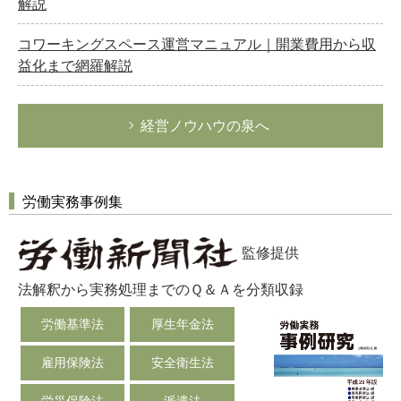
解説
コワーキングスペース運営マニュアル｜開業費用から収
益化まで網羅解説
経営ノウハウの泉へ
労働実務事例集
監修提供
法解釈から実務処理までのＱ＆Ａを分類収録
労働基準法
厚生年金法
雇用保険法
安全衛生法
労災保険法
派遣法