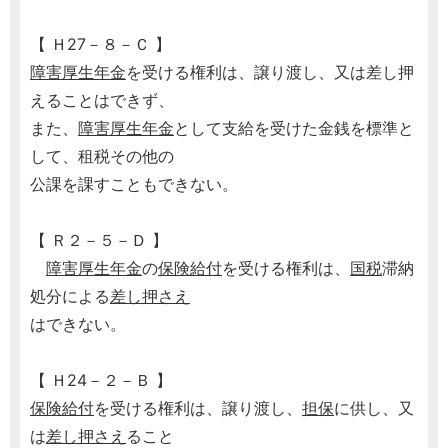
【 Ｈ27－８－Ｃ 】
障害厚生年金
を受ける権利は、譲り渡し、又は差し押
えることはできず、
また、
障害厚生年金
として支給を受けた金銭を標準と
して、租税その他の
公課を課すこともできない。
【 Ｒ２－５－Ｄ 】
障害厚生年金
の
保険給付
を受ける権利は、
国税
滞納
処分による
差し押さえ
はできない。
【 Ｈ24－２－Ｂ 】
保険給付
を受ける権利は、譲り渡し、
担保
に供し、又
は
差し押さえ
ること