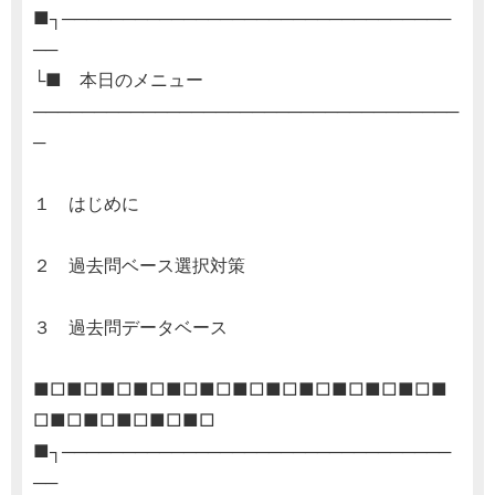
■┐────────────────────────────────
──
└■ 本日のメニュー
───────────────────────────────────
─
１ はじめに
２ 過去問ベース選択対策
３ 過去問データベース
■□■□■□■□■□■□■□■□■□■□■□■□■
□■□■□■□■□■□
■┐────────────────────────────────
──