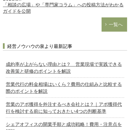
「相談の広場」や「専門家コラム」への投稿方法がわかる
ガイドを公開
一覧へ
経営ノウハウの泉より最新記事
成約率が上がらない理由とは？ 営業現場で実践できる
改善策と研修のポイントを解説
営業代行の料金相場はいくら？費用の仕組みと比較する
際のポイントを解説
営業のアポ獲得を外注するべき会社とは？｜アポ獲得代
行を検討する前に知っておきたい4つの判断基準
シェアオフィスの開業手順と成功戦略！費用・注意点を