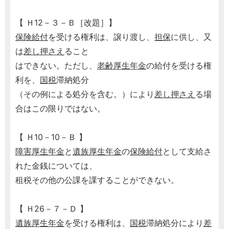
【 Ｈ12－３－Ｂ［改題］】
保険給付
を受ける権利は、譲り渡し、
担保
に供し、又
は
差し押さえ
ること
はできない。ただし、
老齢厚生年金
の給付を受ける権
利を、
国税
滞納処分
（その例による処分を含む。）により
差し押さえ
る場
合はこの限りではない。
【 Ｈ10－10－Ｂ 】
障害厚生年金
と
遺族厚生年金
の
保険給付
として支給さ
れた金銭については、
租税その他の公課を課することができない。
【 Ｈ26－７－Ｄ 】
遺族厚生年金
を受ける権利は、
国税
滞納処分により
差