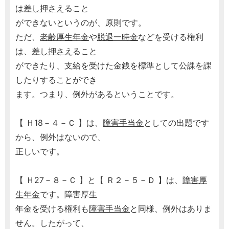
は
差し押さえ
ること
ができないというのが、原則です。
ただ、
老齢厚生年金
や
脱退一時金
などを受ける権利
は、
差し押さえ
ること
ができたり、支給を受けた金銭を標準として公課を課
したりすることができ
ます。つまり、例外があるということです。
【 Ｈ18－４－Ｃ 】は、
障害手当金
としての出題です
から、例外はないので、
正しいです。
【 Ｈ27－８－Ｃ 】と【 Ｒ２－５－Ｄ 】は、
障害厚
生年金
です。障害厚生
年金を受ける権利も
障害手当金
と同様、例外はありま
せん。したがって、