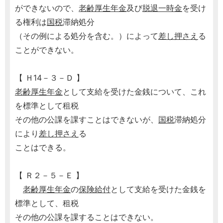
ができないので、
老齢厚生年金
及び
脱退一時金
を受け
る権利は
国税
滞納処分
（その例による処分を含む。）によって
差し押さえ
る
ことができない。
【 Ｈ14－３－Ｄ 】
老齢厚生年金
として支給を受けた金銭について、これ
を標準として租税
その他の公課を課すことはできないが、
国税
滞納処分
により
差し押さえ
る
ことはできる。
【 Ｒ２－５－Ｅ 】
老齢厚生年金
の
保険給付
として支給を受けた金銭を
標準として、租税
その他の公課を課することはできない。