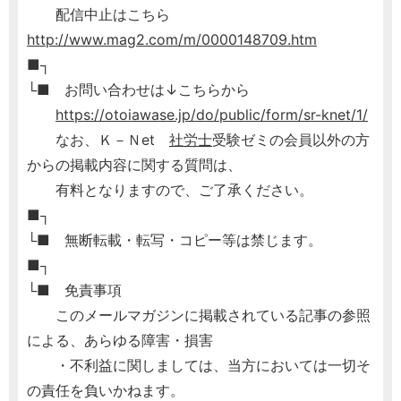
配信中止はこちら
http://www.mag2.com/m/0000148709.htm
■┐
└■ お問い合わせは↓こちらから
https://otoiawase.jp/do/public/form/sr-knet/1/
なお、Ｋ－Ｎet
社労士
受験ゼミの会員以外の方
からの掲載内容に関する質問は、
有料となりますので、ご了承ください。
■┐
└■ 無断転載・転写・コピー等は禁じます。
■┐
└■ 免責事項
このメールマガジンに掲載されている記事の参照
による、あらゆる障害・損害
・不利益に関しましては、当方においては一切そ
の責任を負いかねます。