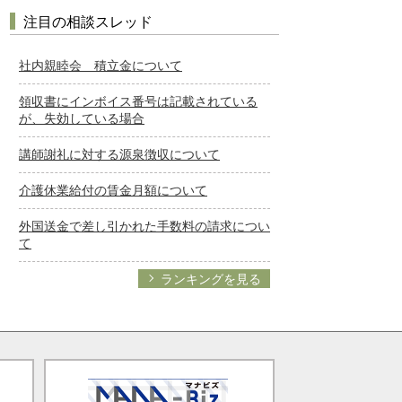
注目の相談スレッド
社内親睦会 積立金について
領収書にインボイス番号は記載されている
が、失効している場合
講師謝礼に対する源泉徴収について
介護休業給付の賃金月額について
外国送金で差し引かれた手数料の請求につい
て
ランキングを見る