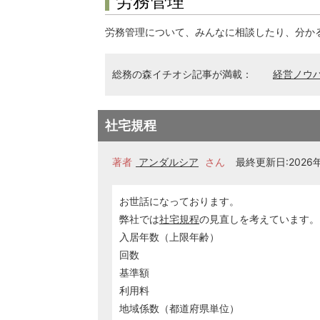
労務管理
労務管理について、みんなに相談したり、分か
総務の森イチオシ記事が満載：
経営ノウ
社宅規程
著者
アンダルシア
さん
最終更新日:2026年0
お世話になっております。
弊社では
社宅規程
の見直しを考えています。
入居年数（上限年齢）
回数
基準額
利用料
地域係数（都道府県単位）