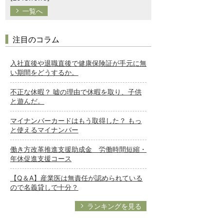
一覧へ
注目のコラム
入社直後や退職直後で健康保険証が手元に無
い期間をどうするか。
不正な休暇？ 嘘の理由で休暇を取り、子供
と遊んだ。
マイナンバーカードはもう取得した？ もっ
と使えるマイナンバー
働き方改革推進支援助成金 労働時間短縮・
年休促進支援コース
【Q＆A】産業医は無責任が認められている
ので名義貸しで十分？
ランキングを見る