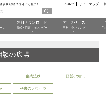
ヘルプ
サイトマップ
総務 労務 経理 法務 今すぐ解決！
無料ダウンロード
データベース
ース
書式・調査・カレンダー
事例・ランキング
社労
相談の広場
企業法務
経営の知恵
室
秘書のノウハウ