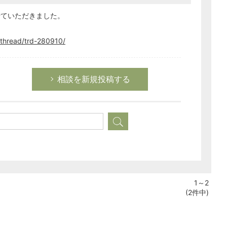
せていただきました。
労務管理
税務経理
thread/trd-280910/
企業法務
経営の知恵
総務の給湯室
相談を新規投稿する
秘書のノウハウ
次へ
1～2
(2件中)