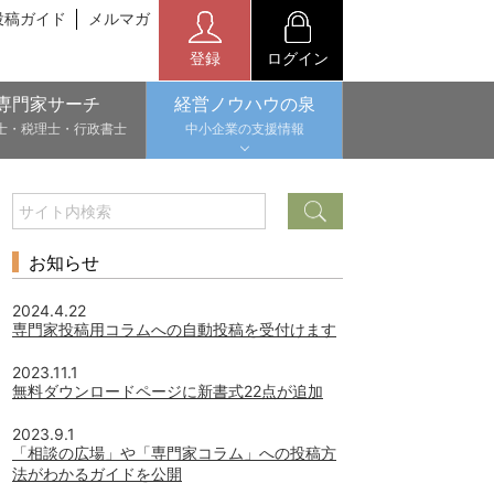
投稿ガイド
メルマガ
登録
ログイン
専門家サーチ
経営ノウハウの泉
士・税理士・行政書士
中小企業の支援情報
お知らせ
2024.4.22
専門家投稿用コラムへの自動投稿を受付けます
2023.11.1
無料ダウンロードページに新書式22点が追加
2023.9.1
「相談の広場」や「専門家コラム」への投稿方
法がわかるガイドを公開