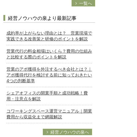
一覧へ
経営ノウハウの泉より最新記事
成約率が上がらない理由とは？ 営業現場で
実践できる改善策と研修のポイントを解説
営業代行の料金相場はいくら？費用の仕組み
と比較する際のポイントを解説
営業のアポ獲得を外注するべき会社とは？｜
アポ獲得代行を検討する前に知っておきたい
4つの判断基準
シェアオフィスの開業手順と成功戦略！費
用・注意点を解説
コワーキングスペース運営マニュアル｜開業
費用から収益化まで網羅解説
経営ノウハウの泉へ