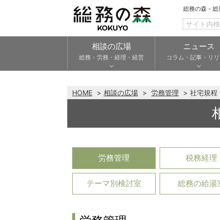
総務の森 - 
相談の広場
ニュース
総務・労務・経理・経営
コラム・記事・リリ
HOME
相談の広場
労務管理
社宅規程
労務管理
税務経理
テーマ別検討室
総務の給湯