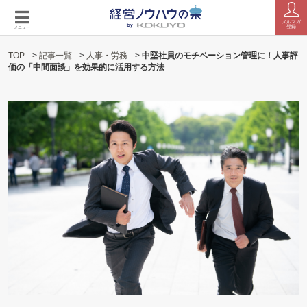
メルマガ
登録
メニュー
TOP
>
記事一覧
>
人事・労務
>
中堅社員のモチベーション管理に！人事評
価の「中間面談」を効果的に活用する方法