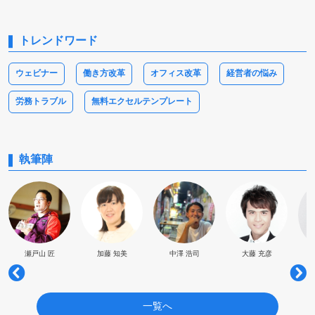
トレンドワード
ウェビナー
働き方改革
オフィス改革
経営者の悩み
労務トラブル
無料エクセルテンプレート
執筆陣
瀬戸山 匠
加藤 知美
中澤 浩司
大藤 充彦
一覧へ