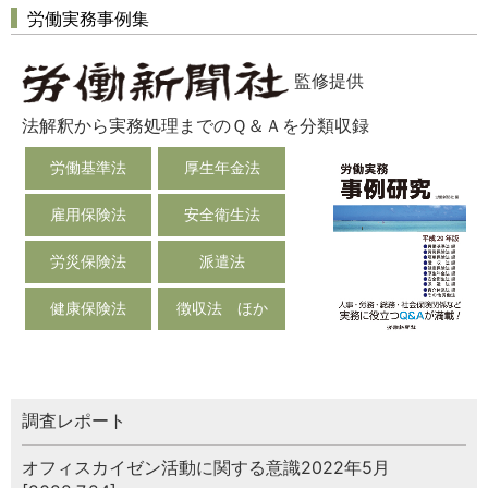
労働実務事例集
監修提供
法解釈から実務処理までのＱ＆Ａを分類収録
労働基準法
厚生年金法
雇用保険法
安全衛生法
労災保険法
派遣法
健康保険法
徴収法 ほか
調査レポート
オフィスカイゼン活動に関する意識2022年5月