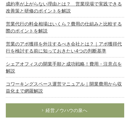
成約率が上がらない理由とは？ 営業現場で実践できる
改善策と研修のポイントを解説
営業代行の料金相場はいくら？費用の仕組みと比較する
際のポイントを解説
営業のアポ獲得を外注するべき会社とは？｜アポ獲得代
行を検討する前に知っておきたい4つの判断基準
シェアオフィスの開業手順と成功戦略！費用・注意点を
解説
コワーキングスペース運営マニュアル｜開業費用から収
益化まで網羅解説
経営ノウハウの泉へ