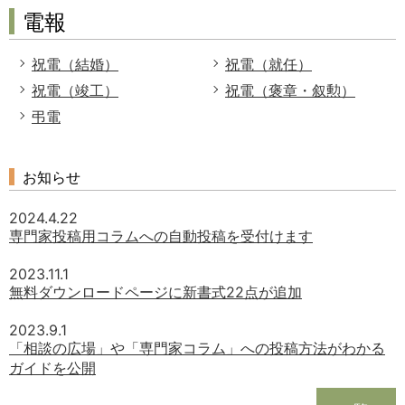
電報
祝電（結婚）
祝電（就任）
祝電（竣工）
祝電（褒章・叙勲）
弔電
お知らせ
2024.4.22
専門家投稿用コラムへの自動投稿を受付けます
2023.11.1
無料ダウンロードページに新書式22点が追加
2023.9.1
「相談の広場」や「専門家コラム」への投稿方法がわかる
ガイドを公開