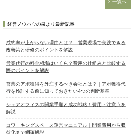
一覧へ
経営ノウハウの泉より最新記事
成約率が上がらない理由とは？ 営業現場で実践できる
改善策と研修のポイントを解説
営業代行の料金相場はいくら？費用の仕組みと比較する
際のポイントを解説
営業のアポ獲得を外注するべき会社とは？｜アポ獲得代
行を検討する前に知っておきたい4つの判断基準
シェアオフィスの開業手順と成功戦略！費用・注意点を
解説
コワーキングスペース運営マニュアル｜開業費用から収
益化まで網羅解説