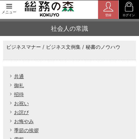
メニュー
登録
ログイン
社会人の常識
ビジネスマナー
ビジネス文例集
秘書のノウハウ
共通
御礼
招待
お祝い
お詫び
お悔やみ
季節の挨拶