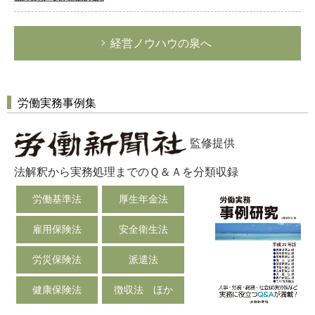
経営ノウハウの泉へ
労働実務事例集
監修提供
法解釈から実務処理までのＱ＆Ａを分類収録
労働基準法
厚生年金法
雇用保険法
安全衛生法
労災保険法
派遣法
健康保険法
徴収法 ほか