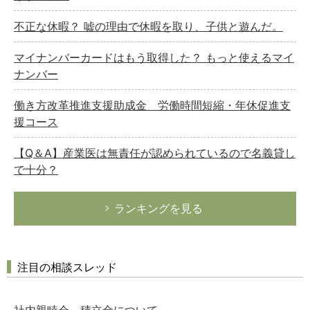
不正な休暇？ 嘘の理由で休暇を取り、子供と遊んだ。
マイナンバーカードはもう取得した？ もっと使えるマイ
ナンバー
働き方改革推進支援助成金 労働時間短縮・年休促進支
援コース
【Q＆A】産業医は無責任が認められているので名義貸し
で十分？
ランキングを見る
注目の相談スレッド
社内親睦会 積立金について