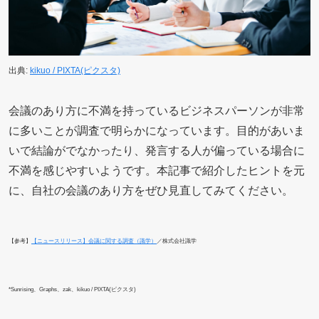
出典:
kikuo / PIXTA(ピクスタ)
会議のあり方に不満を持っているビジネスパーソンが非常
に多いことが調査で明らかになっています。目的があいま
いで結論がでなかったり、発言する人が偏っている場合に
不満を感じやすいようです。本記事で紹介したヒントを元
に、自社の会議のあり方をぜひ見直してみてください。
【参考】
【ニュースリリース】会議に関する調査（識学）
／株式会社識学
*Sunrising、Graphs、zak、kikuo / PIXTA(ピクスタ)