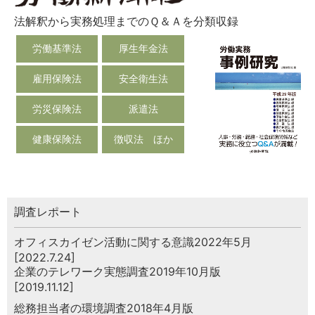
法解釈から実務処理までのＱ＆Ａを分類収録
労働基準法
厚生年金法
雇用保険法
安全衛生法
労災保険法
派遣法
健康保険法
徴収法 ほか
調査レポート
オフィスカイゼン活動に関する意識2022年5月
[2022.7.24]
企業のテレワーク実態調査2019年10月版
[2019.11.12]
総務担当者の環境調査2018年4月版