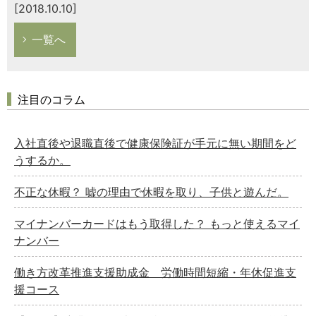
[2018.10.10]
一覧へ
注目のコラム
入社直後や退職直後で健康保険証が手元に無い期間をど
うするか。
不正な休暇？ 嘘の理由で休暇を取り、子供と遊んだ。
マイナンバーカードはもう取得した？ もっと使えるマイ
ナンバー
働き方改革推進支援助成金 労働時間短縮・年休促進支
援コース