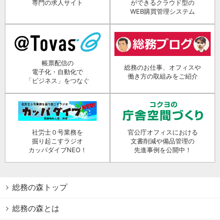
専門の求人サイト
ができるクラウド型の
WEB購買管理システム
帳票配信の
総務のお仕事、オフィスや
電子化・自動化で
働き方の取組みをご紹介
「ビジネス」をつなぐ
社労士０号業務を
官公庁オフィスにおける
掘り起こすラジオ
文書削減や備品管理の
カッパダイブNEO！
先進事例を公開中！
総務の森トップ
総務の森とは