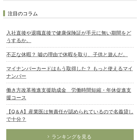
注目のコラム
入社直後や退職直後で健康保険証が手元に無い期間をど
うするか。
不正な休暇？ 嘘の理由で休暇を取り、子供と遊んだ。
マイナンバーカードはもう取得した？ もっと使えるマイ
ナンバー
働き方改革推進支援助成金 労働時間短縮・年休促進支
援コース
【Q＆A】産業医は無責任が認められているので名義貸し
で十分？
ランキングを見る