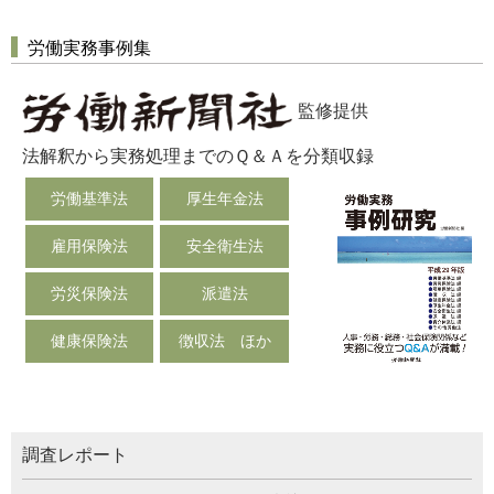
労働実務事例集
監修提供
法解釈から実務処理までのＱ＆Ａを分類収録
労働基準法
厚生年金法
雇用保険法
安全衛生法
労災保険法
派遣法
健康保険法
徴収法 ほか
調査レポート