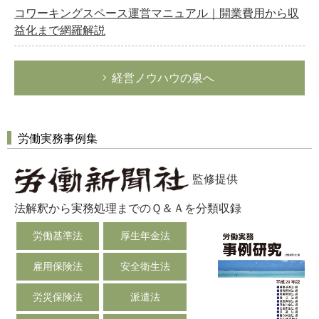
コワーキングスペース運営マニュアル｜開業費用から収
益化まで網羅解説
経営ノウハウの泉へ
労働実務事例集
監修提供
法解釈から実務処理までのＱ＆Ａを分類収録
労働基準法
厚生年金法
雇用保険法
安全衛生法
労災保険法
派遣法