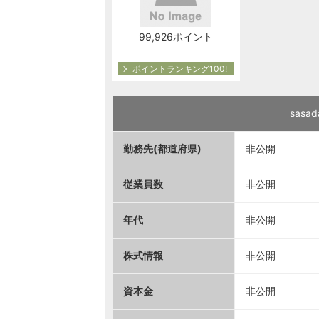
99,926ポイント
ポイントランキング100!
sas
勤務先(都道府県)
非公開
従業員数
非公開
年代
非公開
株式情報
非公開
資本金
非公開