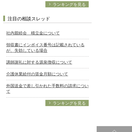
ランキングを見る
注目の相談スレッド
社内親睦会 積立金について
領収書にインボイス番号は記載されている
が、失効している場合
講師謝礼に対する源泉徴収について
介護休業給付の賃金月額について
外国送金で差し引かれた手数料の請求につい
て
ランキングを見る