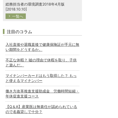
総務担当者の環境調査2018年4月版
[2018.10.10]
一覧へ
注目のコラム
入社直後や退職直後で健康保険証が手元に無
い期間をどうするか。
不正な休暇？ 嘘の理由で休暇を取り、子供
と遊んだ。
マイナンバーカードはもう取得した？ もっ
と使えるマイナンバー
働き方改革推進支援助成金 労働時間短縮・
年休促進支援コース
【Q＆A】産業医は無責任が認められている
ので名義貸しで十分？