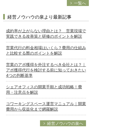
一覧へ
経営ノウハウの泉より最新記事
成約率が上がらない理由とは？ 営業現場で
実践できる改善策と研修のポイントを解説
営業代行の料金相場はいくら？費用の仕組み
と比較する際のポイントを解説
営業のアポ獲得を外注するべき会社とは？｜
アポ獲得代行を検討する前に知っておきたい
4つの判断基準
シェアオフィスの開業手順と成功戦略！費
用・注意点を解説
コワーキングスペース運営マニュアル｜開業
費用から収益化まで網羅解説
経営ノウハウの泉へ