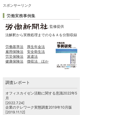
スポンサーリンク
労働実務事例集
監修提供
法解釈から実務処理までのＱ＆Ａを分類収録
労働基準法
厚生年金法
雇用保険法
安全衛生法
労災保険法
派遣法
健康保険法
徴収法 ほか
調査レポート
オフィスカイゼン活動に関する意識2022年5
月
[2022.7.24]
企業のテレワーク実態調査2019年10月版
[2019.11.12]