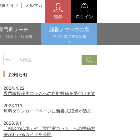
投稿ガイド
メルマガ
登録
ログイン
専門家サーチ
経営ノウハウの泉
士・税理士・行政書士
中小企業の支援情報
お知らせ
2024.4.22
専門家投稿用コラムへの自動投稿を受付けます
2023.11.1
無料ダウンロードページに新書式22点が追加
2023.9.1
「相談の広場」や「専門家コラム」への投稿方
法がわかるガイドを公開