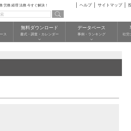
ヘルプ
サイトマップ
総務 労務 経理 法務 今すぐ解決！
無料ダウンロード
データベース
ース
書式・調査・カレンダー
事例・ランキング
社労