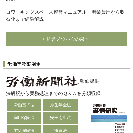
コワーキングスペース運営マニュアル｜開業費用から収
益化まで網羅解説
経営ノウハウの泉へ
労働実務事例集
監修提供
法解釈から実務処理までのＱ＆Ａを分類収録
労働基準法
厚生年金法
雇用保険法
安全衛生法
労災保険法
派遣法