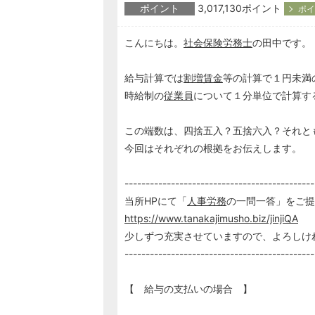
ポイント
3,017,130ポイント
ポイ
こんにちは。
社会保険労務士
の田中です。
給与計算では
割増賃金
等の計算で１円未満
時給制の
従業員
について１分単位で計算す
この端数は、四捨五入？五捨六入？それと
今回はそれぞれの根拠をお伝えします。
---------------------------------------------
当所HPにて「
人事
労務
の一問一答」をご提
https://www.tanakajimusho.biz/jinjiQA
少しずつ充実させていますので、よろしけ
---------------------------------------------
【 給与の支払いの場合 】