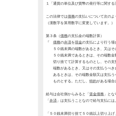
１「通貨の単位及び貨幣の発行等に関する
この法律では
債務
の支払いについて次のよ
（漢数字を算用数字に変更しています。）
第３条（
債務
の支払金の端数計算）
『
債務
の
弁済
を
現金
の支払により行う場
５０銭未満の端数があるとき、又はその
５０銭未満であるときは、その端数金額
切り捨てて計算するものとし、その支払
端数があるとき、又はその支払うべき金
あるときは、その端数金額又は支払うべ
ものとする。ただし、
特約
がある場合
給与は会社側からみると「
賃金
債務
」とな
「
弁済
」は支払うことなので給与支払には
「５０銭未満切り捨て５０銭以上切り上げ