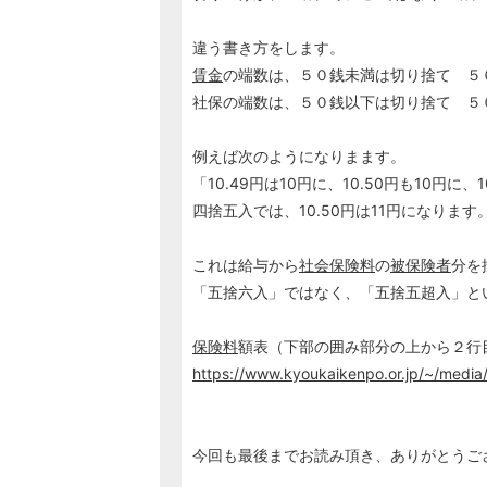
違う書き方をします。
賃金
の端数は、５０銭未満は切り捨て ５
社保の端数は、５０銭以下は切り捨て ５
例えば次のようになりまます。
「10.49円は10円に、10.50円も10円に、1
四捨五入では、10.50円は11円になります
これは給与から
社会保険料
の
被保険者
分を
「五捨六入」ではなく、「五捨五超入」と
保険料
額表（下部の囲み部分の上から２行
https://www.kyoukaikenpo.or.jp/~/media/
今回も最後までお読み頂き、ありがとうございま