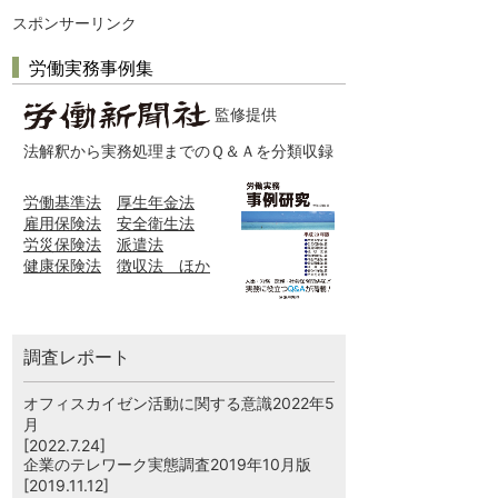
スポンサーリンク
労働実務事例集
監修提供
法解釈から実務処理までのＱ＆Ａを分類収録
労働基準法
厚生年金法
雇用保険法
安全衛生法
労災保険法
派遣法
健康保険法
徴収法 ほか
調査レポート
オフィスカイゼン活動に関する意識2022年5
月
[2022.7.24]
企業のテレワーク実態調査2019年10月版
[2019.11.12]