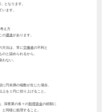
1円」となります。
ています。
る考え方
この
通達
があります。
の方法は、常に
労働者
の不利と
ものと認められるから、
扱わない。
額に円未満の端数が生じた場合、
上を１円に切り上げること。
働
、深夜業の各々の
割増賃金
の総額に
と同様に処理すること。