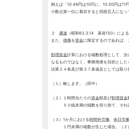
例えば「10.49円は10円に、10.50円は1
小数点第一位に着目すると四捨五入になっ
２
通達
（昭和63.3.14 基発150）によ
また、
債務
を
賃金
に限定するのであれば、
割増賃金
計算における端数処理として、次
なるものではなく、事務簡便を目的とした
法第２４条及び第３７条違反としては取り
（１）略します。（田中）
（２）１時間当たりの
賃金
額及び
割増賃金
５０銭未満の端数を切り捨て、それ以
（３）1か月における
時間外労働
、
休日労
１円未満の端数が生じた場合、（２）