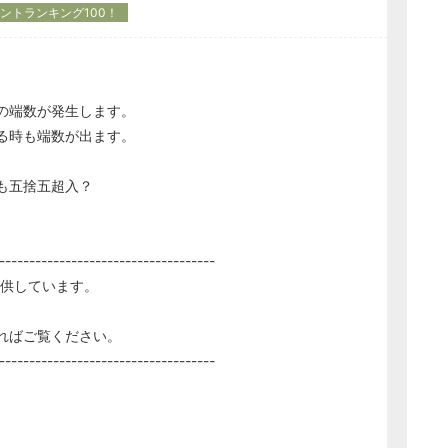
ントランキング100！
の端数が発生します。
る時も端数が出ます。
も五捨五超入？
------------------------------------
供しています。
ればご覧ください。
------------------------------------