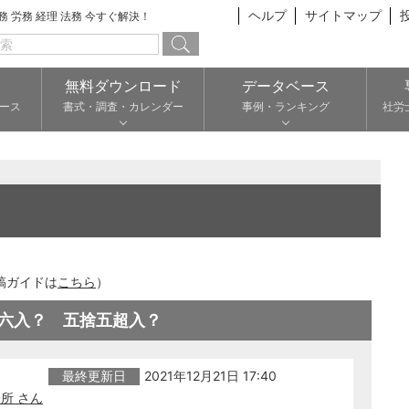
ヘルプ
サイトマップ
総務 労務 経理 法務 今すぐ解決！
無料ダウンロード
データベース
ース
書式・調査・カレンダー
事例・ランキング
社労
稿ガイドは
こちら
）
六入？ 五捨五超入？
最終更新日
2021年12月21日 17:40
所 さん