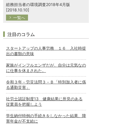
総務担当者の環境調査2018年4月版
[2018.10.10]
一覧へ
注目のコラム
スタートアップの人事労務 １６ 入社時提
出の書類の意味
家族がインフルエンザだが、自分は元気なの
に仕事を休まされた。
令和３年－労災法問３－Ｂ「特別加入者に係
る通勤災害」
社労士認証制度13 健康結果に所見のある
従業員を把握しよう
学生納付特例の手続きをしなかった結果、障
害年金が不支給に