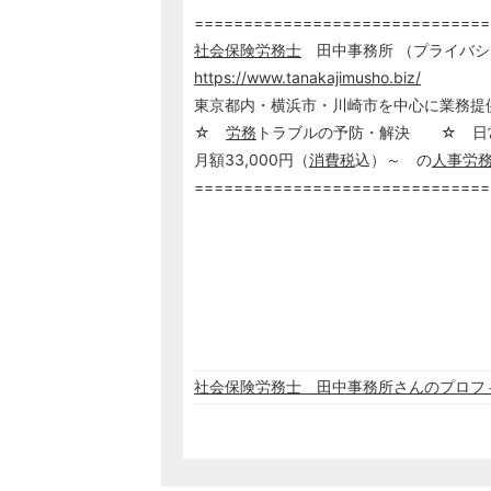
==============================
社会保険労務士
田中事務所 （プライバ
https://www.tanakajimusho.biz/
東京都内・横浜市・川崎市を中心に業務提
☆
労務
トラブルの予防・解決 ☆ 
月額33,000円（
消費税
込）～ の
人事
労
==============================
社会保険労務士 田中事務所さんのプロフ