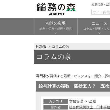
総務の森 - 
相談の広場
ニュース
総務・労務・経理・経営
コラム・記事・リリ
HOME
コラムの泉
コラムの泉
専門家が発信する最新トピックスをご紹介（投
給与計算の端数 四捨五入？ 五捨
カテゴリ
労務管理 >
全般
著作者
社会保険労務士 田中事務