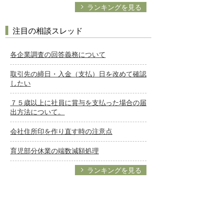
ランキングを見る
注目の相談スレッド
各企業調査の回答義務について
取引先の締日・入金（支払）日を改めて確認
したい
７５歳以上に社員に賞与を支払った場合の届
出方法について。
会社住所印を作り直す時の注意点
育児部分休業の端数減額処理
ランキングを見る