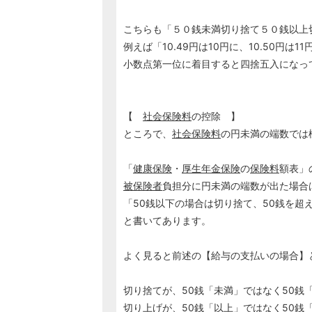
こちらも「５０銭未満切り捨て５０銭以上
例えば「10.49円は10円に、10.50円は1
小数点第一位に着目すると四捨五入になっ
【
社会保険料
の控除 】
ところで、
社会保険料
の円未満の端数では
「
健康保険
・
厚生年金保険
の
保険料
額表」
被保険者
負担分に円未満の端数が出た場合
「50銭以下の場合は切り捨て、50銭を超
と書いてあります。
よく見ると前述の【給与の支払いの場合】
切り捨てが、50銭「未満」ではなく50銭
切り上げが、50銭「以上」ではなく50銭