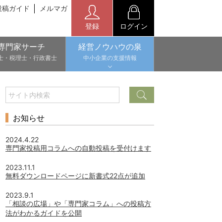
投稿ガイド
メルマガ
登録
ログイン
専門家サーチ
経営ノウハウの泉
士・税理士・行政書士
中小企業の支援情報
お知らせ
2024.4.22
専門家投稿用コラムへの自動投稿を受付けます
2023.11.1
無料ダウンロードページに新書式22点が追加
2023.9.1
「相談の広場」や「専門家コラム」への投稿方
法がわかるガイドを公開