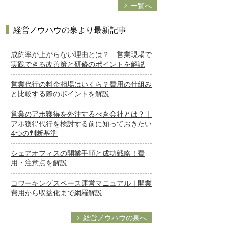
一覧へ
経営ノウハウの泉より最新記事
成約率が上がらない理由とは？ 営業現場で
実践できる改善策と研修のポイントを解説
営業代行の料金相場はいくら？費用の仕組み
と比較する際のポイントを解説
営業のアポ獲得を外注するべき会社とは？｜
アポ獲得代行を検討する前に知っておきたい
4つの判断基準
シェアオフィスの開業手順と成功戦略！費
用・注意点を解説
コワーキングスペース運営マニュアル｜開業
費用から収益化まで網羅解説
経営ノウハウの泉へ