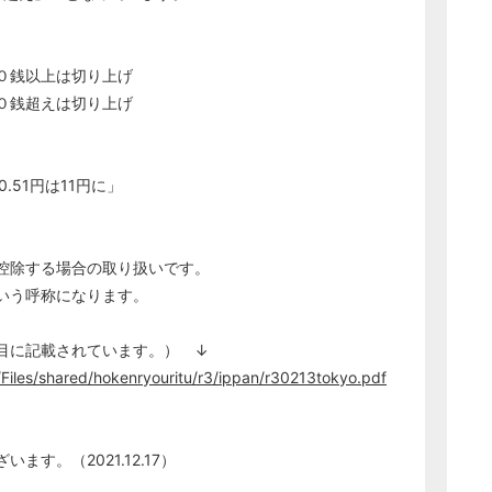
０銭以上は切り上げ
０銭超えは切り上げ
0.51円は11円に」
。
控除する場合の取り扱いです。
いう呼称になります。
目に記載されています。） ↓
Files/shared/hokenryouritu/r3/ippan/r30213tokyo.pdf
す。（2021.12.17）