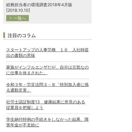
総務担当者の環境調査2018年4月版
[2018.10.10]
一覧へ
注目のコラム
スタートアップの人事労務 １６ 入社時提
出の書類の意味
家族がインフルエンザだが、自分は元気なの
に仕事を休まされた。
令和３年－労災法問３－Ｂ「特別加入者に係
る通勤災害」
社労士認証制度13 健康結果に所見のある
従業員を把握しよう
学生納付特例の手続きをしなかった結果、障
害年金が不支給に