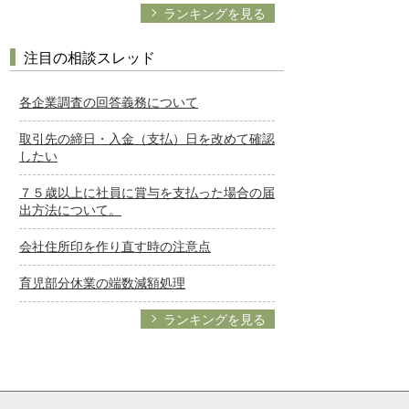
ランキングを見る
注目の相談スレッド
各企業調査の回答義務について
取引先の締日・入金（支払）日を改めて確認
したい
７５歳以上に社員に賞与を支払った場合の届
出方法について。
会社住所印を作り直す時の注意点
育児部分休業の端数減額処理
ランキングを見る