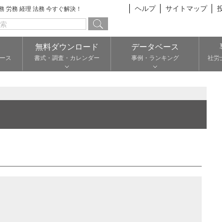
ヘルプ
サイトマップ
総務 労務 経理 法務 今すぐ解決！
無料ダウンロード
データベース
ース
書式・調査・カレンダー
事例・ランキング
社労