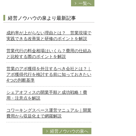
一覧へ
経営ノウハウの泉より最新記事
成約率が上がらない理由とは？ 営業現場で
実践できる改善策と研修のポイントを解説
営業代行の料金相場はいくら？費用の仕組み
と比較する際のポイントを解説
営業のアポ獲得を外注するべき会社とは？｜
アポ獲得代行を検討する前に知っておきたい
4つの判断基準
シェアオフィスの開業手順と成功戦略！費
用・注意点を解説
コワーキングスペース運営マニュアル｜開業
費用から収益化まで網羅解説
経営ノウハウの泉へ