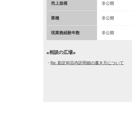
売上規模
非公開
業種
非公開
現業務経験年数
非公開
相談の広場
Re: 勘定科目内訳明細の書き方について