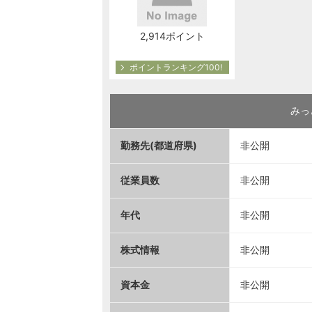
2,914ポイント
ポイントランキング100!
みっ
勤務先(都道府県)
非公開
従業員数
非公開
年代
非公開
株式情報
非公開
資本金
非公開