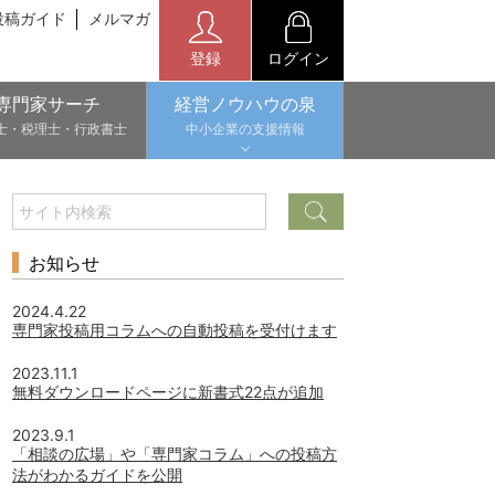
投稿ガイド
メルマガ
登録
ログイン
専門家サーチ
経営ノウハウの泉
士・税理士・行政書士
中小企業の支援情報
お知らせ
2024.4.22
専門家投稿用コラムへの自動投稿を受付けます
2023.11.1
無料ダウンロードページに新書式22点が追加
2023.9.1
「相談の広場」や「専門家コラム」への投稿方
法がわかるガイドを公開