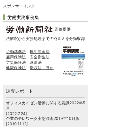
スポンサーリンク
労働実務事例集
監修提供
法解釈から実務処理までのＱ＆Ａを分類収録
労働基準法
厚生年金法
雇用保険法
安全衛生法
労災保険法
派遣法
健康保険法
徴収法 ほか
調査レポート
オフィスカイゼン活動に関する意識2022年5
月
[2022.7.24]
企業のテレワーク実態調査2019年10月版
[2019.11.12]