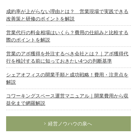
成約率が上がらない理由とは？ 営業現場で実践できる
改善策と研修のポイントを解説
営業代行の料金相場はいくら？費用の仕組みと比較する
際のポイントを解説
営業のアポ獲得を外注するべき会社とは？｜アポ獲得代
行を検討する前に知っておきたい4つの判断基準
シェアオフィスの開業手順と成功戦略！費用・注意点を
解説
コワーキングスペース運営マニュアル｜開業費用から収
益化まで網羅解説
経営ノウハウの泉へ