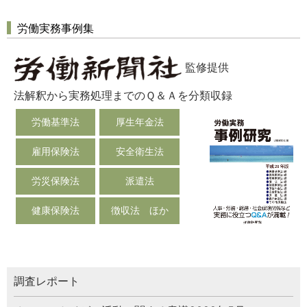
労働実務事例集
監修提供
法解釈から実務処理までのＱ＆Ａを分類収録
労働基準法
厚生年金法
雇用保険法
安全衛生法
労災保険法
派遣法
健康保険法
徴収法 ほか
調査レポート