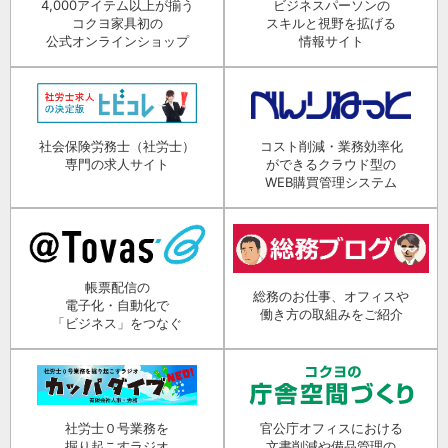
4,000アイテム以上が揃う
ビジネスパーソンの
コクヨ家具初の
スキルと視野を拡げる
公式オンラインショップ
情報サイト
社会保険労務士（社労士）
コスト削減・業務効率化
専門の求人サイト
ができるクラウド型の
WEB購買管理システム
帳票配信の
総務のお仕事、オフィスや
電子化・自動化で
働き方の取組みをご紹介
「ビジネス」をつなぐ
社労士０号業務を
官公庁オフィスにおける
掘り起こすラジオ
文書削減や備品管理の