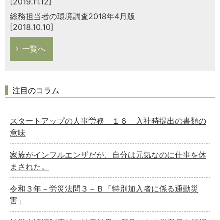
[2019.11.12]
総務担当者の環境調査2018年4月版
[2018.10.10]
一覧へ
注目のコラム
スタートアップの人事労務 １６ 入社時提出の書類の
意味
家族がインフルエンザだが、自分は元気なのに仕事を休
まされた。
令和３年－労災法問３－Ｂ「特別加入者に係る通勤災
害」