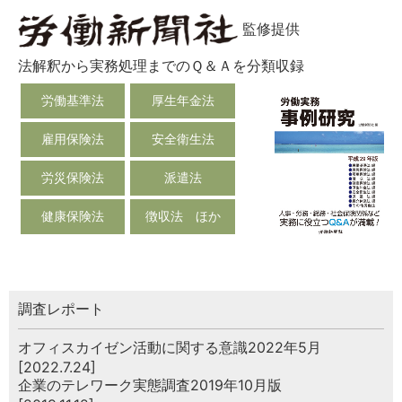
監修提供
法解釈から実務処理までのＱ＆Ａを分類収録
労働基準法
厚生年金法
雇用保険法
安全衛生法
労災保険法
派遣法
健康保険法
徴収法 ほか
調査レポート
オフィスカイゼン活動に関する意識2022年5月
[2022.7.24]
企業のテレワーク実態調査2019年10月版