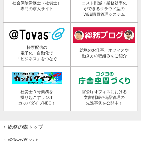
社会保険労務士（社労士）
コスト削減・業務効率化
専門の求人サイト
ができるクラウド型の
WEB購買管理システム
帳票配信の
総務のお仕事、オフィスや
電子化・自動化で
働き方の取組みをご紹介
「ビジネス」をつなぐ
社労士０号業務を
官公庁オフィスにおける
掘り起こすラジオ
文書削減や備品管理の
カッパダイブNEO！
先進事例を公開中！
総務の森トップ
総務の森とは