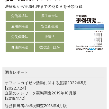
法解釈から実務処理までのＱ＆Ａを分類収録
労働基準法
厚生年金法
雇用保険法
安全衛生法
労災保険法
派遣法
健康保険法
徴収法 ほか
調査レポート
オフィスカイゼン活動に関する意識2022年5月
[2022.7.24]
企業のテレワーク実態調査2019年10月版
[2019.11.12]
総務担当者の環境調査2018年4月版