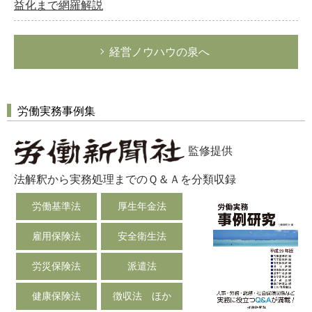
益化まで網羅解説
経営ノウハウの泉へ
労働実務事例集
監修提供
法解釈から実務処理までのＱ＆Ａを分類収録
労働基準法
厚生年金法
雇用保険法
安全衛生法
労災保険法
派遣法
健康保険法
徴収法 ほか