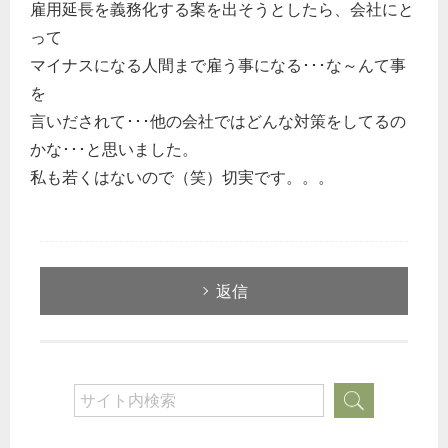
雇用延長を義務化する案を出そうとしたら、会社にと
って
マイナスになる人間まで雇う事になる･･･な～んて事
を
言いだされて･･･他の会社ではどんな対策をしてるの
かな･･･と思いました。
どのカテゴリーに投稿しますか？
私も若くはないので（笑）切実です。。。
選択してください
労務管理
税務経理
返信
企業法務
経営の知恵
総務の給湯室
秘書のノウハウ
次へ