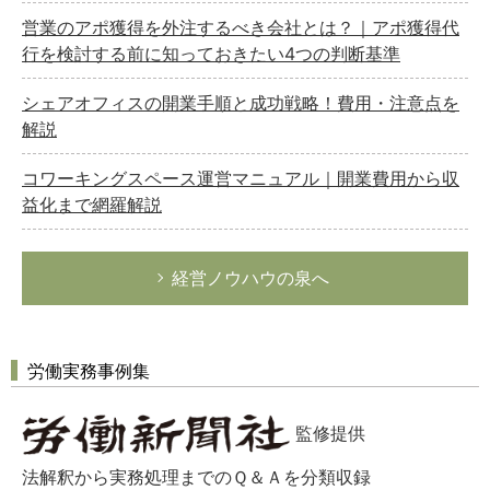
営業のアポ獲得を外注するべき会社とは？｜アポ獲得代
行を検討する前に知っておきたい4つの判断基準
シェアオフィスの開業手順と成功戦略！費用・注意点を
解説
コワーキングスペース運営マニュアル｜開業費用から収
益化まで網羅解説
経営ノウハウの泉へ
労働実務事例集
監修提供
法解釈から実務処理までのＱ＆Ａを分類収録