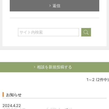
選択してください
返信
労務管理
税務経理
企業法務
経営の知恵
総務の給湯室
秘書のノウハウ
次へ
相談を新規投稿する
1～2
(2件中)
お知らせ
2024.4.22