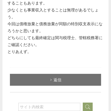
することもあります。
どのカテゴリーに投稿しますか？
少なくとも事業収入とすることは無理があるでしょ
選択してください
う。
労務管理
今回は債権放棄と債務放棄が同額の特別収支表示にな
ろうかと思います。
税務経理
どちらにしても最終確定は関与税理士、管轄税務署に
企業法務
ご確認ください。
経営の知恵
とりあえず。
総務の給湯室
秘書のノウハウ
次へ
返信