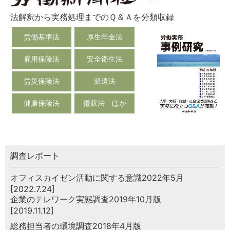
法解釈から実務処理までのＱ＆Ａを分類収録
労働基準法
厚生年金法
雇用保険法
安全衛生法
労災保険法
派遣法
健康保険法
徴収法 ほか
調査レポート
オフィスカイゼン活動に関する意識2022年5月
[2022.7.24]
企業のテレワーク実態調査2019年10月版
[2019.11.12]
総務担当者の環境調査2018年4月版