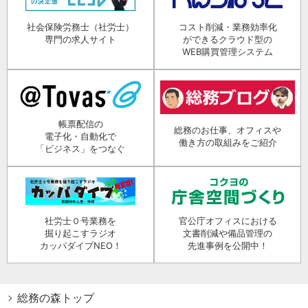
社会保険労務士（社労士）
コスト削減・業務効率化
専門の求人サイト
ができるクラウド型の
WEB購買管理システム
帳票配信の
総務のお仕事、オフィスや
電子化・自動化で
働き方の取組みをご紹介
「ビジネス」をつなぐ
社労士０号業務を
官公庁オフィスにおける
掘り起こすラジオ
文書削減や備品管理の
カッパダイブNEO！
先進事例を公開中！
総務の森トップ