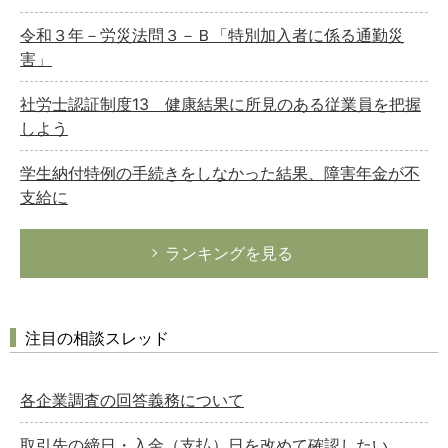
令和３年－労災法問３－Ｂ「特別加入者に係る通勤災
害」
社労士認証制度13 健康結果に所見のある従業員を把握
しよう
学生納付特例の手続きをしなかった結果、障害年金が不
支給に
ランキングを見る
注目の相談スレッド
各企業調査の回答義務について
取引先の締日・入金（支払）日を改めて確認したい