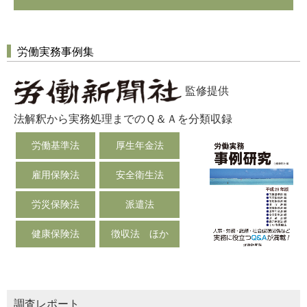
労働実務事例集
監修提供
法解釈から実務処理までのＱ＆Ａを分類収録
労働基準法
厚生年金法
雇用保険法
安全衛生法
労災保険法
派遣法
健康保険法
徴収法 ほか
調査レポート