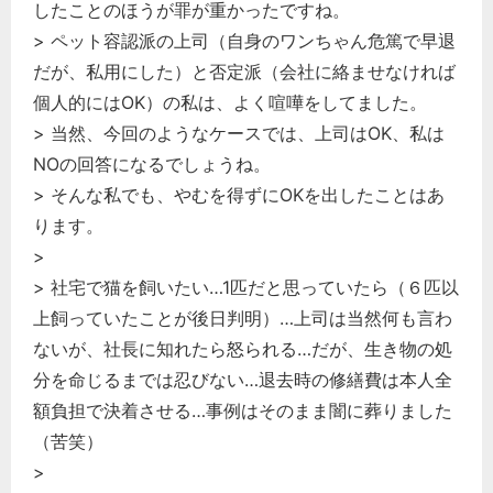
したことのほうが罪が重かったですね。
> ペット容認派の上司（自身のワンちゃん危篤で早退
だが、私用にした）と否定派（会社に絡ませなければ
個人的にはOK）の私は、よく喧嘩をしてました。
> 当然、今回のようなケースでは、上司はOK、私は
NOの回答になるでしょうね。
> そんな私でも、やむを得ずにOKを出したことはあ
ります。
>
> 社宅で猫を飼いたい…1匹だと思っていたら（６匹以
上飼っていたことが後日判明）…上司は当然何も言わ
ないが、社長に知れたら怒られる…だが、生き物の処
分を命じるまでは忍びない…退去時の修繕費は本人全
額負担で決着させる…事例はそのまま闇に葬りました
（苦笑）
>