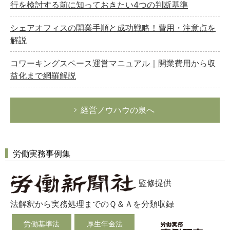
行を検討する前に知っておきたい4つの判断基準
シェアオフィスの開業手順と成功戦略！費用・注意点を
解説
コワーキングスペース運営マニュアル｜開業費用から収
益化まで網羅解説
経営ノウハウの泉へ
労働実務事例集
監修提供
法解釈から実務処理までのＱ＆Ａを分類収録
労働基準法
厚生年金法