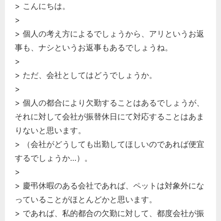
> こんにちは。
経営の知恵
>
総務の給湯室
> 個人の考え方によるでしょうから、アリというお返
秘書のノウハウ
事も、ナシというお返事もあるでしょうね。
次へ
>
> ただ、会社としてはどうでしょうか。
>
> 個人の都合により欠勤することはあるでしょうが、
それに対して会社が振替休日にて対応することはあま
りないと思います。
> （会社がどうしても出勤してほしいのであれば便宜
するでしょうか…）。
>
> 慶弔休暇のある会社であれば、ペットは対象外にな
っていることがほとんどかと思います。
> であれば、私的都合の欠勤に対して、都度会社が振