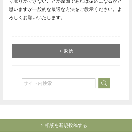
り取りができないことが原因であれば振込になるかと
思いますが一般的な最適な方法をご教示ください。よ
ろしくお願いいたします。
どのカテゴリーに投稿しますか？
選択してください
返信
労務管理
税務経理
企業法務
経営の知恵
総務の給湯室
秘書のノウハウ
次へ
相談を新規投稿する