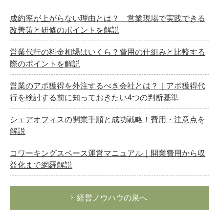
成約率が上がらない理由とは？ 営業現場で実践できる
改善策と研修のポイントを解説
営業代行の料金相場はいくら？費用の仕組みと比較する
際のポイントを解説
営業のアポ獲得を外注するべき会社とは？｜アポ獲得代
行を検討する前に知っておきたい4つの判断基準
シェアオフィスの開業手順と成功戦略！費用・注意点を
解説
コワーキングスペース運営マニュアル｜開業費用から収
益化まで網羅解説
経営ノウハウの泉へ