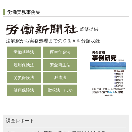
労働実務事例集
監修提供
法解釈から実務処理までのＱ＆Ａを分類収録
労働基準法
厚生年金法
雇用保険法
安全衛生法
労災保険法
派遣法
健康保険法
徴収法 ほか
調査レポート