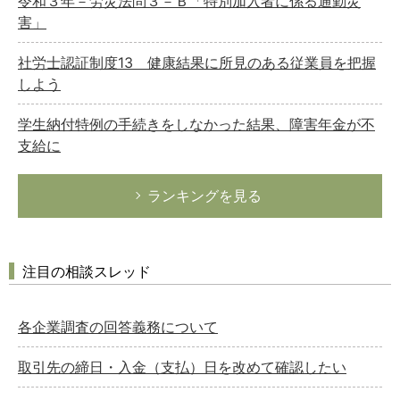
令和３年－労災法問３－Ｂ「特別加入者に係る通勤災
害」
社労士認証制度13 健康結果に所見のある従業員を把握
しよう
学生納付特例の手続きをしなかった結果、障害年金が不
支給に
ランキングを見る
注目の相談スレッド
各企業調査の回答義務について
取引先の締日・入金（支払）日を改めて確認したい