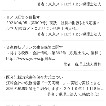
著者：東京メトロポリタン税理士法人
Ｂ／Ｓ経営を目指す
2021/04/05（第909号）実践！社長の財務[社長応援メ
ルマガ]東京メトロポリタン税理士法人税...
著者：東京メトロポリタン税理士法人
資産移転プランの生命保険に関す
～得する税務・会計情報～第362号【税理士法人-優和-】
https://www.yu-wa.jp資産...
著者：税理士法人優和
区分記載請求書等保存方式につい
江崎会計の税務情報『一刀両断！』～実戦で実践できる
本当の税務対策をご紹介します～２０１９年１１月８日...
著者：税理士法人 江崎総合会計