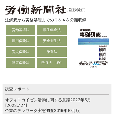
監修提供
法解釈から実務処理までのＱ＆Ａを分類収録
労働基準法
厚生年金法
雇用保険法
安全衛生法
労災保険法
派遣法
健康保険法
徴収法 ほか
調査レポート
オフィスカイゼン活動に関する意識2022年5月
[2022.7.24]
企業のテレワーク実態調査2019年10月版