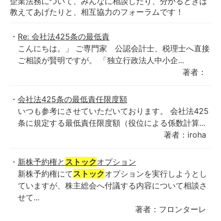
企業法務について、みんなに相談したり、分かるときは
教えてあげたりと、相互協力のフォーラムです！
Re: 会社法425条の最低責
こんにちは。」 ご専門家 公認会計士、税理士へ直接
ご相談が賢明ですが。 「独立行政法人中小企...
著者：
会社法425条の最低責任限度額
いつも参考にさせていただいております。 会社法425
条に規定する最低責任限度額（役位による係数計算...
著者：iroha
新株予約権と
ストック
オプション
新株予約権にて
ストック
オプションを実行しようとし
ていますが、株主総会へ付議する内容について相談さ
せて...
著者：フロンターレ