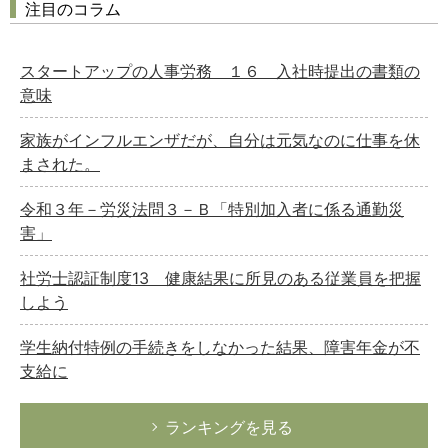
注目のコラム
スタートアップの人事労務 １６ 入社時提出の書類の
意味
家族がインフルエンザだが、自分は元気なのに仕事を休
まされた。
令和３年－労災法問３－Ｂ「特別加入者に係る通勤災
害」
社労士認証制度13 健康結果に所見のある従業員を把握
しよう
学生納付特例の手続きをしなかった結果、障害年金が不
支給に
ランキングを見る