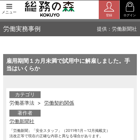
メニュー
登録
ログイン
労働実務事例
提供：労働新聞社
雇用期間１カ月未満で試用中に解雇しました。手
当はいくらか
カテゴリ
労働基準法 >
労働契約関係
著作者
労働新聞社
「労働新聞」「安全スタッフ」（2011年1月～12月掲載文）
法改正等で現在の正確な内容と異なる場合があります。