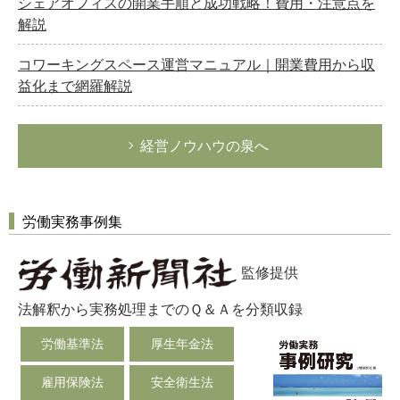
シェアオフィスの開業手順と成功戦略！費用・注意点を
解説
コワーキングスペース運営マニュアル｜開業費用から収
益化まで網羅解説
経営ノウハウの泉へ
労働実務事例集
監修提供
法解釈から実務処理までのＱ＆Ａを分類収録
労働基準法
厚生年金法
雇用保険法
安全衛生法