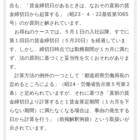
合も、「賃金締切日があるときは、なおその直前の賃
金締切日から起算する」（昭23・４・22基収第1065
号）のが原則と解されています。
お尋ねのケースでは、５月１日の入社以降、すでに
第１回目の賃金締切日（５月20日）を経過していま
す。しかし、締切日時点では勤務期間が１カ月に満た
ず、法の原則に基づくと妥当性を欠くおそれがありま
す。
計算方法の例外の一つとして「都道府県労働局長の
定めるところによる」（昭24・労働省告示第５号第２
条）と定められていますが、それに基づき「直前の賃
金締切日より計算すると１賃金算定期間（１カ月を下
らない期間）に満たなくなる場合は、事由の発生する
日から計算を行う」（前掲解釈例規）という取扱いが
示されています。