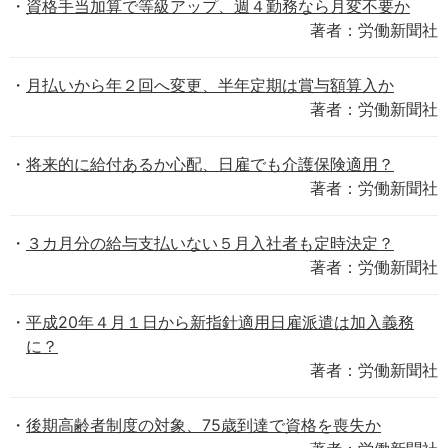
資格手当加算で等級アップ、週４勤務なら月変不要か
著者：労働新聞社
月払いから年２回へ変更、半年定期は賞与額算入か
著者：労働新聞社
将来的に給付あるか心配、日雇でも介護保険適用？
著者：労働新聞社
３カ月分の給与支払いない５月入社者も定時決定？
著者：労働新聞社
平成20年４月１日から新指針適用日雇派遣は加入義務
に？
著者：労働新聞社
後期高齢者制度の対象、75歳到達で資格を喪失か