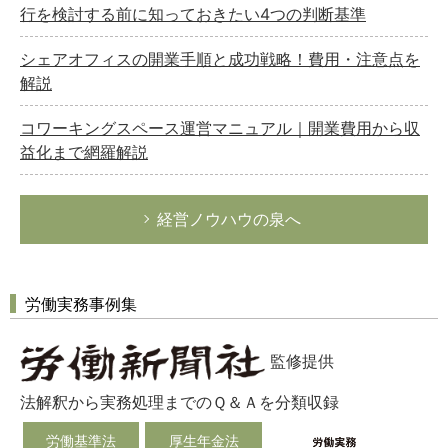
行を検討する前に知っておきたい4つの判断基準
シェアオフィスの開業手順と成功戦略！費用・注意点を
解説
コワーキングスペース運営マニュアル｜開業費用から収
益化まで網羅解説
経営ノウハウの泉へ
労働実務事例集
監修提供
法解釈から実務処理までのＱ＆Ａを分類収録
労働基準法
厚生年金法