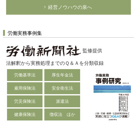
経営ノウハウの泉へ
労働実務事例集
監修提供
法解釈から実務処理までのＱ＆Ａを分類収録
労働基準法
厚生年金法
雇用保険法
安全衛生法
労災保険法
派遣法
健康保険法
徴収法 ほか