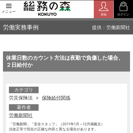
メニュー
登録
ログイン
労働実務事例
提供：労働新聞社
休業日数のカウント方法は夜勤で負傷した場合、
２日給付か
カテゴリ
労災保険法 >
保険給付関係
著作者
労働新聞社
「労働新聞」「安全スタッフ」（2011年1月～12月掲載文）
法改正等で現在の正確な内容と異なる場合があります。