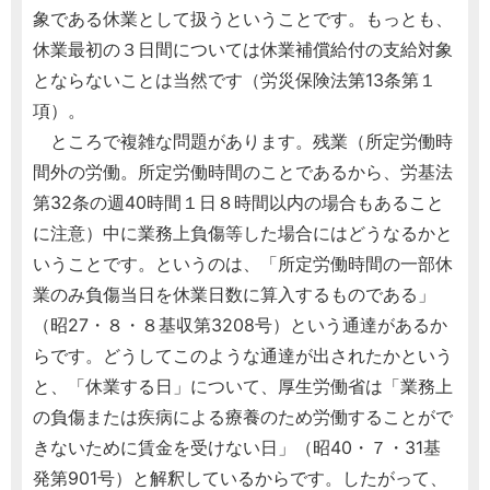
象である休業として扱うということです。もっとも、
休業最初の３日間については休業補償給付の支給対象
とならないことは当然です（労災保険法第13条第１
項）。
ところで複雑な問題があります。残業（所定労働時
間外の労働。所定労働時間のことであるから、労基法
第32条の週40時間１日８時間以内の場合もあること
に注意）中に業務上負傷等した場合にはどうなるかと
いうことです。というのは、「所定労働時間の一部休
業のみ負傷当日を休業日数に算入するものである」
（昭27・８・８基収第3208号）という通達があるか
らです。どうしてこのような通達が出されたかという
と、「休業する日」について、厚生労働省は「業務上
の負傷または疾病による療養のため労働することがで
きないために賃金を受けない日」（昭40・７・31基
発第901号）と解釈しているからです。したがって、