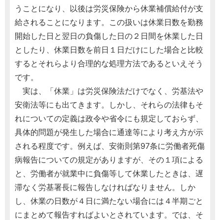
うことになり、以後は労災保険から休業補償給付が支
給されることになります。この扱いは休業日数を勤務
開始した日と翌日の負傷した日の２日間を休業した日
としたり、休業日数を前日１日だけにした場合と比較
するとそれらより合理的な処理方法であるといえそう
です。
実は、「休業」は労災保険法だけでなく、労基法や
安衛法等にも出てきます。しかし、それらの法律もそ
れについての定義は政令や省令にも規定しておらず、
具体的問題が発生した場合に通達等により考え方が示
される程度です。例えば、安衛則第97条に労働者死傷
病報告についての規定がありますが、その１項による
と、労働者が就業中に負傷等して休業したときは、遅
滞なく労基署長に報告しなければなりません。しか
し、休業の日数が４日に満たない場合には４半期ごと
にまとめて報告すればよいとされています。では、そ