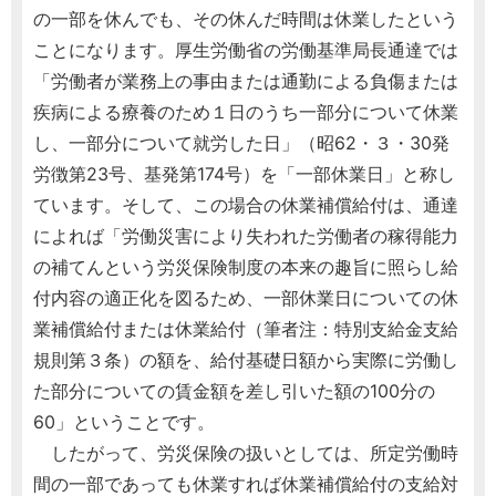
の一部を休んでも、その休んだ時間は休業したという
ことになります。厚生労働省の労働基準局長通達では
「労働者が業務上の事由または通勤による負傷または
疾病による療養のため１日のうち一部分について休業
し、一部分について就労した日」（昭62・３・30発
労徴第23号、基発第174号）を「一部休業日」と称し
ています。そして、この場合の休業補償給付は、通達
によれば「労働災害により失われた労働者の稼得能力
の補てんという労災保険制度の本来の趣旨に照らし給
付内容の適正化を図るため、一部休業日についての休
業補償給付または休業給付（筆者注：特別支給金支給
規則第３条）の額を、給付基礎日額から実際に労働し
た部分についての賃金額を差し引いた額の100分の
60」ということです。
したがって、労災保険の扱いとしては、所定労働時
間の一部であっても休業すれば休業補償給付の支給対