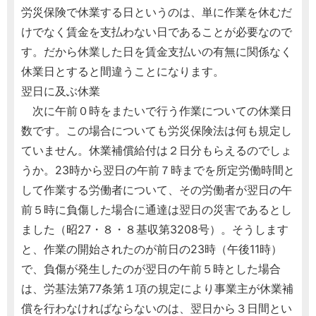
労災保険で休業する日というのは、単に作業を休むだ
けでなく賃金を支払わない日であることが必要なので
す。だから休業した日を賃金支払いの有無に関係なく
休業日とすると間違うことになります。
翌日に及ぶ休業
次に午前０時をまたいで行う作業についての休業日
数です。この場合についても労災保険法は何も規定し
ていません。休業補償給付は２日分もらえるのでしょ
うか。23時から翌日の午前７時までを所定労働時間と
して作業する労働者について、その労働者が翌日の午
前５時に負傷した場合に通達は翌日の災害であるとし
ました（昭27・８・８基収第3208号）。そうします
と、作業の開始されたのが前日の23時（午後11時）
で、負傷が発生したのが翌日の午前５時とした場合
は、労基法第77条第１項の規定により事業主が休業補
償を行わなければならないのは、翌日から３日間とい