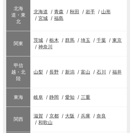
北海
北海道
青森
秋田
岩手
山形
道・東
宮城
福島
北
茨城
栃木
群馬
埼玉
千葉
東京
関東
神奈川
甲信
越・北
山梨
長野
新潟
富山
石川
福井
陸
東海
岐阜
静岡
愛知
三重
滋賀
京都
大阪
兵庫
奈良
関西
和歌山