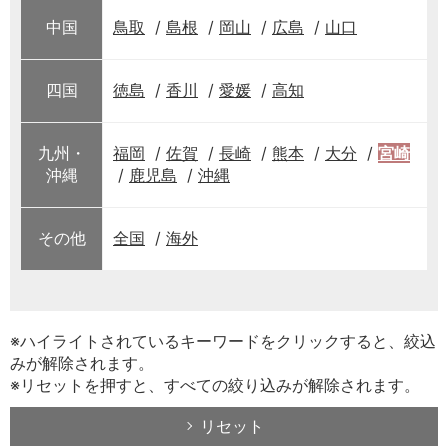
中国
鳥取
島根
岡山
広島
山口
四国
徳島
香川
愛媛
高知
九州・
福岡
佐賀
長崎
熊本
大分
宮崎
沖縄
鹿児島
沖縄
その他
全国
海外
※ハイライトされているキーワードをクリックすると、絞込
みが解除されます。
※リセットを押すと、すべての絞り込みが解除されます。
リセット