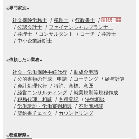
専門家別
社会保険労務士
税理士
行政書士
司法書士
公認会計士
ファイナンシャルプランナー
弁理士
コンサルタント
コーチ
弁護士
中小企業診断士
依頼したい業務
社会・労働保険手続代行
助成金申請
公的書類の作成、申請
コーチング
給与計算
会計処理代行
特許、商標、意匠
経営コンサルティング
就業規則等規程作成
税務代理、相談
各種登記
法律相談
労働訴訟・労働審判相談
不動産相談
契約書チェック
カウンセリング
都道府県