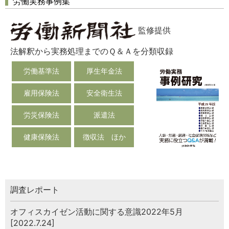
労働実務事例集
監修提供
法解釈から実務処理までのＱ＆Ａを分類収録
労働基準法
厚生年金法
雇用保険法
安全衛生法
労災保険法
派遣法
健康保険法
徴収法 ほか
調査レポート
オフィスカイゼン活動に関する意識2022年5月
[2022.7.24]