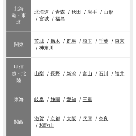
北海
北海道
青森
秋田
岩手
山形
道・東
宮城
福島
北
茨城
栃木
群馬
埼玉
千葉
東京
関東
神奈川
甲信
越・北
山梨
長野
新潟
富山
石川
福井
陸
東海
岐阜
静岡
愛知
三重
滋賀
京都
大阪
兵庫
奈良
関西
和歌山