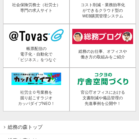
社会保険労務士（社労士）
コスト削減・業務効率化
専門の求人サイト
ができるクラウド型の
WEB購買管理システム
帳票配信の
総務のお仕事、オフィスや
電子化・自動化で
働き方の取組みをご紹介
「ビジネス」をつなぐ
社労士０号業務を
官公庁オフィスにおける
掘り起こすラジオ
文書削減や備品管理の
カッパダイブNEO！
先進事例を公開中！
総務の森トップ