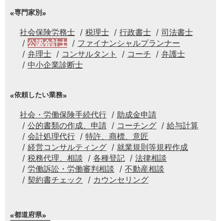
専門家別
社会保険労務士
税理士
行政書士
司法書士
公認会計士
ファイナンシャルプランナー
弁理士
コンサルタント
コーチ
弁護士
中小企業診断士
依頼したい業務
社会・労働保険手続代行
助成金申請
公的書類の作成、申請
コーチング
給与計算
会計処理代行
特許、商標、意匠
経営コンサルティング
就業規則等規程作成
税務代理、相談
各種登記
法律相談
労働訴訟・労働審判相談
不動産相談
契約書チェック
カウンセリング
都道府県