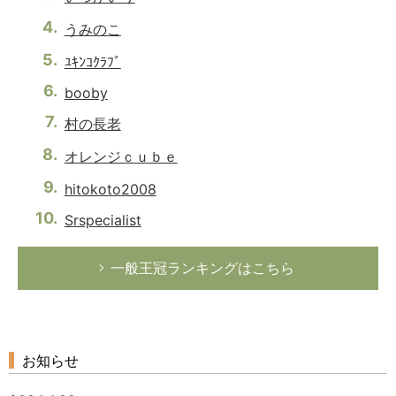
うみのこ
ﾕｷﾝｺｸﾗﾌﾞ
booby
村の長老
オレンジｃｕｂｅ
hitokoto2008
Srspecialist
一般王冠ランキングはこちら
お知らせ