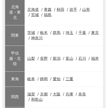
北海
北海道
青森
秋田
岩手
山形
道・東
宮城
福島
北
茨城
栃木
群馬
埼玉
千葉
東京
関東
神奈川
甲信
越・北
山梨
長野
新潟
富山
石川
福井
陸
東海
岐阜
静岡
愛知
三重
滋賀
京都
大阪
兵庫
奈良
関西
和歌山