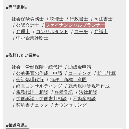
専門家別
社会保険労務士
税理士
行政書士
司法書士
公認会計士
ファイナンシャルプランナー
弁理士
コンサルタント
コーチ
弁護士
中小企業診断士
依頼したい業務
社会・労働保険手続代行
助成金申請
公的書類の作成、申請
コーチング
給与計算
会計処理代行
特許、商標、意匠
経営コンサルティング
就業規則等規程作成
税務代理、相談
各種登記
法律相談
労働訴訟・労働審判相談
不動産相談
契約書チェック
カウンセリング
都道府県