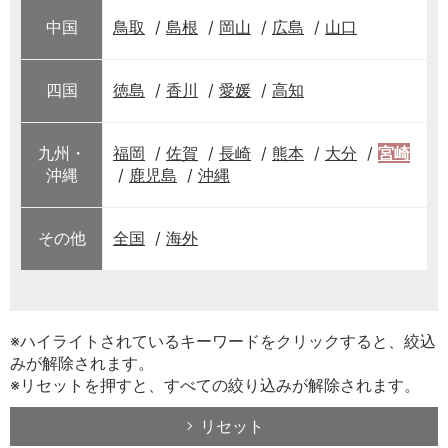
中国
鳥取
島根
岡山
広島
山口
四国
徳島
香川
愛媛
高知
九州・
福岡
佐賀
長崎
熊本
大分
宮崎
沖縄
鹿児島
沖縄
その他
全国
海外
※ハイライトされているキーワードをクリックすると、絞込
みが解除されます。
※リセットを押すと、すべての絞り込みが解除されます。
リセット