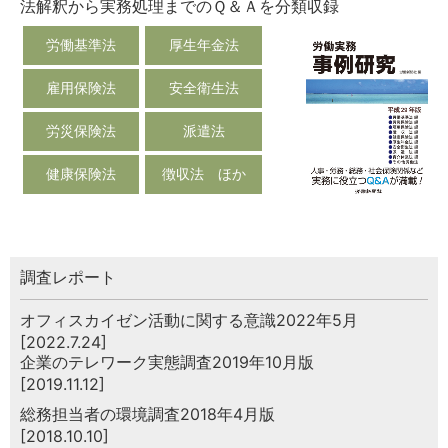
法解釈から実務処理までのＱ＆Ａを分類収録
労働基準法
厚生年金法
雇用保険法
安全衛生法
労災保険法
派遣法
健康保険法
徴収法 ほか
調査レポート
オフィスカイゼン活動に関する意識2022年5月
[2022.7.24]
企業のテレワーク実態調査2019年10月版
[2019.11.12]
総務担当者の環境調査2018年4月版
[2018.10.10]