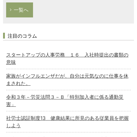
一覧へ
注目のコラム
スタートアップの人事労務 １６ 入社時提出の書類の
意味
家族がインフルエンザだが、自分は元気なのに仕事を休
まされた。
令和３年－労災法問３－Ｂ「特別加入者に係る通勤災
害」
社労士認証制度13 健康結果に所見のある従業員を把握
しよう