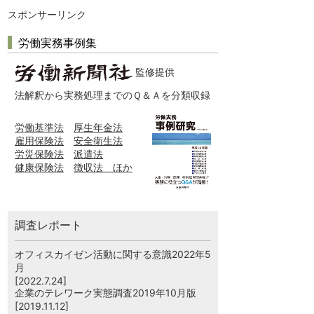
スポンサーリンク
労働実務事例集
監修提供
法解釈から実務処理までのＱ＆Ａを分類収録
労働基準法
厚生年金法
雇用保険法
安全衛生法
労災保険法
派遣法
健康保険法
徴収法 ほか
調査レポート
オフィスカイゼン活動に関する意識2022年5
月
[2022.7.24]
企業のテレワーク実態調査2019年10月版
[2019.11.12]