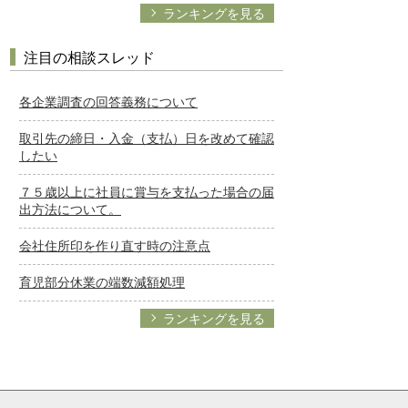
ランキングを見る
注目の相談スレッド
各企業調査の回答義務について
取引先の締日・入金（支払）日を改めて確認
したい
７５歳以上に社員に賞与を支払った場合の届
出方法について。
会社住所印を作り直す時の注意点
育児部分休業の端数減額処理
ランキングを見る