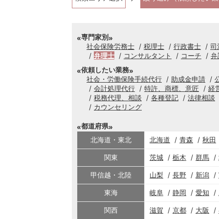
専門家別
社会保険労務士
税理士
行政書士
司
弁理士
コンサルタント
コーチ
弁
依頼したい業務
社会・労働保険手続代行
助成金申請
会計処理代行
特許、商標、意匠
経
税務代理、相談
各種登記
法律相談
カウンセリング
都道府県
北海道・東北
北海道
青森
秋田
関東
茨城
栃木
群馬
甲信越・北陸
山梨
長野
新潟
東海
岐阜
静岡
愛知
関西
滋賀
京都
大阪