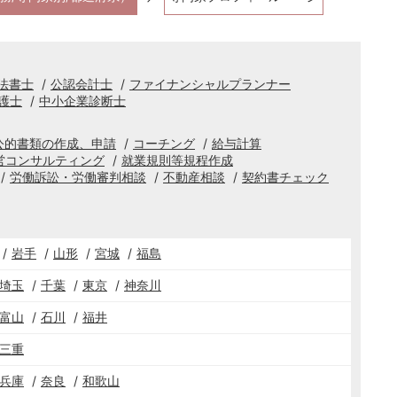
法書士
公認会計士
ファイナンシャルプランナー
護士
中小企業診断士
公的書類の作成、申請
コーチング
給与計算
営コンサルティング
就業規則等規程作成
労働訴訟・労働審判相談
不動産相談
契約書チェック
岩手
山形
宮城
福島
埼玉
千葉
東京
神奈川
富山
石川
福井
三重
兵庫
奈良
和歌山