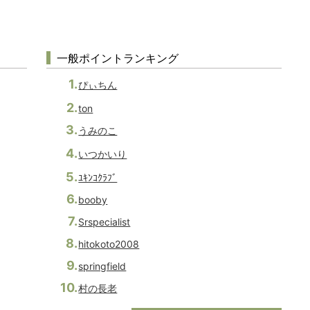
一般ポイントランキング
ぴぃちん
ton
うみのこ
いつかいり
ﾕｷﾝｺｸﾗﾌﾞ
booby
Srspecialist
hitokoto2008
springfield
村の長老