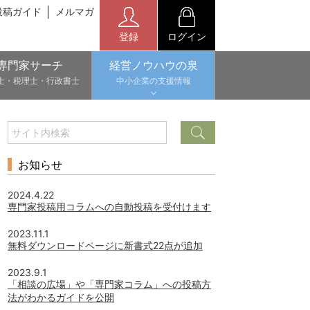
投稿ガイド
メルマガ
登録
ログイン
専門家サーチ
経営ノウハウの泉
士・税理士・行政書士
中小企業の支援情報
お知らせ
2024.4.22
専門家投稿用コラムへの自動投稿を受付けます
2023.11.1
無料ダウンロードページに新書式22点が追加
2023.9.1
「相談の広場」や「専門家コラム」への投稿方
法がわかるガイドを公開