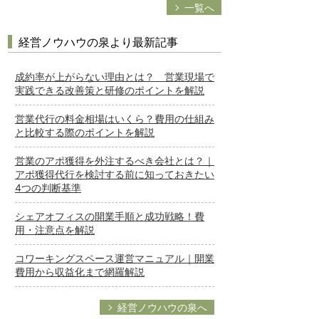
一覧へ
経営ノウハウの泉より最新記事
成約率が上がらない理由とは？ 営業現場で
実践できる改善策と研修のポイントを解説
営業代行の料金相場はいくら？費用の仕組み
と比較する際のポイントを解説
営業のアポ獲得を外注するべき会社とは？｜
アポ獲得代行を検討する前に知っておきたい
4つの判断基準
シェアオフィスの開業手順と成功戦略！費
用・注意点を解説
コワーキングスペース運営マニュアル｜開業
費用から収益化まで網羅解説
経営ノウハウの泉へ