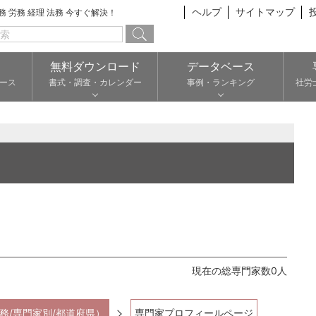
ヘルプ
サイトマップ
総務 労務 経理 法務 今すぐ解決！
無料ダウンロード
データベース
ース
書式・調査・カレンダー
事例・ランキング
社労
現在の総専門家数0人
務/専門家別/都道府県）
専門家プロフィールページ