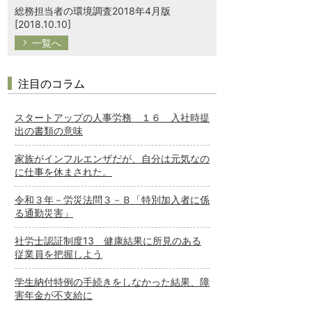
総務担当者の環境調査2018年4月版
[2018.10.10]
一覧へ
注目のコラム
スタートアップの人事労務 １６ 入社時提
出の書類の意味
家族がインフルエンザだが、自分は元気なの
に仕事を休まされた。
令和３年－労災法問３－Ｂ「特別加入者に係
る通勤災害」
社労士認証制度13 健康結果に所見のある
従業員を把握しよう
学生納付特例の手続きをしなかった結果、障
害年金が不支給に