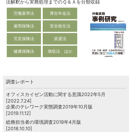
法解釈から実務処理までのＱ＆Ａを分類収録
労働基準法
厚生年金法
雇用保険法
安全衛生法
労災保険法
派遣法
健康保険法
徴収法 ほか
調査レポート
オフィスカイゼン活動に関する意識2022年5月
[2022.7.24]
企業のテレワーク実態調査2019年10月版
[2019.11.12]
総務担当者の環境調査2018年4月版
[2018.10.10]