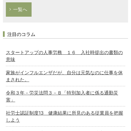
一覧へ
注目のコラム
スタートアップの人事労務 １６ 入社時提出の書類の
意味
家族がインフルエンザだが、自分は元気なのに仕事を休
まされた。
令和３年－労災法問３－Ｂ「特別加入者に係る通勤災
害」
社労士認証制度13 健康結果に所見のある従業員を把握
しよう