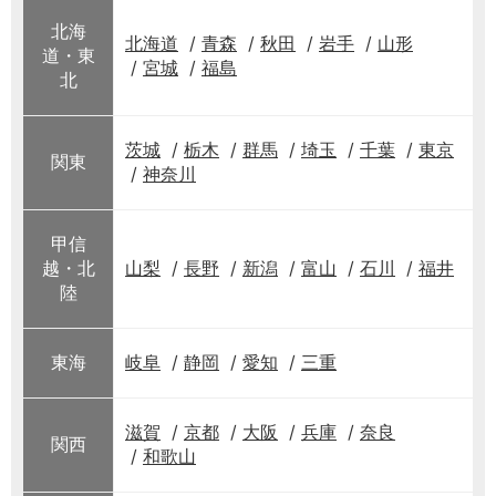
北海
北海道
青森
秋田
岩手
山形
道・東
宮城
福島
北
茨城
栃木
群馬
埼玉
千葉
東京
関東
神奈川
甲信
越・北
山梨
長野
新潟
富山
石川
福井
陸
東海
岐阜
静岡
愛知
三重
滋賀
京都
大阪
兵庫
奈良
関西
和歌山