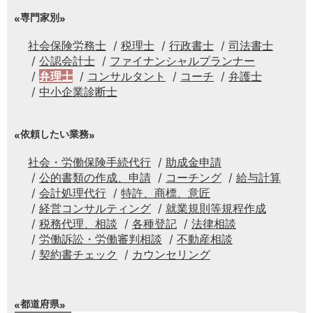
専門家別
社会保険労務士
税理士
行政書士
司法書士
公認会計士
ファイナンシャルプランナー
弁理士
コンサルタント
コーチ
弁護士
中小企業診断士
依頼したい業務
社会・労働保険手続代行
助成金申請
公的書類の作成、申請
コーチング
給与計算
会計処理代行
特許、商標、意匠
経営コンサルティング
就業規則等規程作成
税務代理、相談
各種登記
法律相談
労働訴訟・労働審判相談
不動産相談
契約書チェック
カウンセリング
都道府県