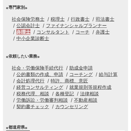
専門家別
社会保険労務士
税理士
行政書士
司法書士
公認会計士
ファイナンシャルプランナー
弁理士
コンサルタント
コーチ
弁護士
中小企業診断士
依頼したい業務
社会・労働保険手続代行
助成金申請
公的書類の作成、申請
コーチング
給与計算
会計処理代行
特許、商標、意匠
経営コンサルティング
就業規則等規程作成
税務代理、相談
各種登記
法律相談
労働訴訟・労働審判相談
不動産相談
契約書チェック
カウンセリング
都道府県