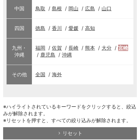
中国
鳥取
島根
岡山
広島
山口
四国
徳島
香川
愛媛
高知
九州・
福岡
佐賀
長崎
熊本
大分
宮崎
沖縄
鹿児島
沖縄
その他
全国
海外
※ハイライトされているキーワードをクリックすると、絞込
みが解除されます。
※リセットを押すと、すべての絞り込みが解除されます。
リセット