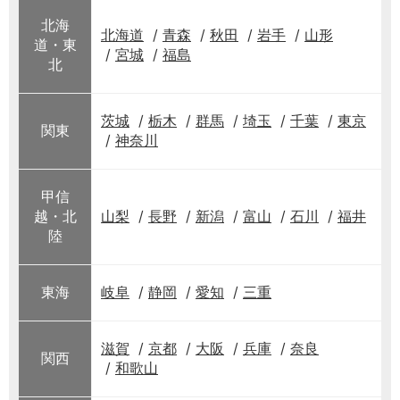
北海
北海道
青森
秋田
岩手
山形
道・東
宮城
福島
北
茨城
栃木
群馬
埼玉
千葉
東京
関東
神奈川
甲信
越・北
山梨
長野
新潟
富山
石川
福井
陸
東海
岐阜
静岡
愛知
三重
滋賀
京都
大阪
兵庫
奈良
関西
和歌山