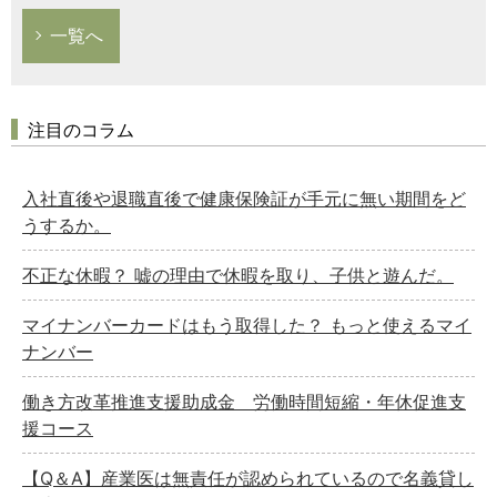
一覧へ
注目のコラム
入社直後や退職直後で健康保険証が手元に無い期間をど
うするか。
不正な休暇？ 嘘の理由で休暇を取り、子供と遊んだ。
マイナンバーカードはもう取得した？ もっと使えるマイ
ナンバー
働き方改革推進支援助成金 労働時間短縮・年休促進支
援コース
【Q＆A】産業医は無責任が認められているので名義貸し