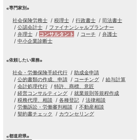
専門家別
社会保険労務士
税理士
行政書士
司法書士
公認会計士
ファイナンシャルプランナー
弁理士
コンサルタント
コーチ
弁護士
中小企業診断士
依頼したい業務
社会・労働保険手続代行
助成金申請
公的書類の作成、申請
コーチング
給与計算
会計処理代行
特許、商標、意匠
経営コンサルティング
就業規則等規程作成
税務代理、相談
各種登記
法律相談
労働訴訟・労働審判相談
不動産相談
契約書チェック
カウンセリング
都道府県