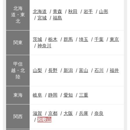
北海
北海道
青森
秋田
岩手
山形
道・東
宮城
福島
北
茨城
栃木
群馬
埼玉
千葉
東京
関東
神奈川
甲信
越・北
山梨
長野
新潟
富山
石川
福井
陸
東海
岐阜
静岡
愛知
三重
滋賀
京都
大阪
兵庫
奈良
関西
和歌山