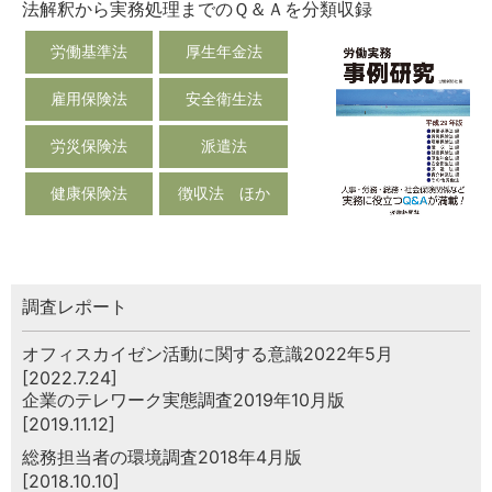
法解釈から実務処理までのＱ＆Ａを分類収録
労働基準法
厚生年金法
雇用保険法
安全衛生法
労災保険法
派遣法
健康保険法
徴収法 ほか
調査レポート
オフィスカイゼン活動に関する意識2022年5月
[2022.7.24]
企業のテレワーク実態調査2019年10月版
[2019.11.12]
総務担当者の環境調査2018年4月版
[2018.10.10]