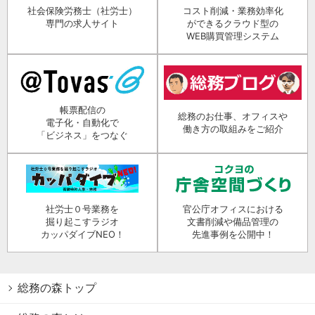
社会保険労務士（社労士）
コスト削減・業務効率化
専門の求人サイト
ができるクラウド型の
WEB購買管理システム
帳票配信の
総務のお仕事、オフィスや
電子化・自動化で
働き方の取組みをご紹介
「ビジネス」をつなぐ
社労士０号業務を
官公庁オフィスにおける
掘り起こすラジオ
文書削減や備品管理の
カッパダイブNEO！
先進事例を公開中！
総務の森トップ