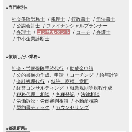
専門家別
社会保険労務士
税理士
行政書士
司法書士
公認会計士
ファイナンシャルプランナー
弁理士
コンサルタント
コーチ
弁護士
中小企業診断士
依頼したい業務
社会・労働保険手続代行
助成金申請
公的書類の作成、申請
コーチング
給与計算
会計処理代行
特許、商標、意匠
経営コンサルティング
就業規則等規程作成
税務代理、相談
各種登記
法律相談
労働訴訟・労働審判相談
不動産相談
契約書チェック
カウンセリング
都道府県