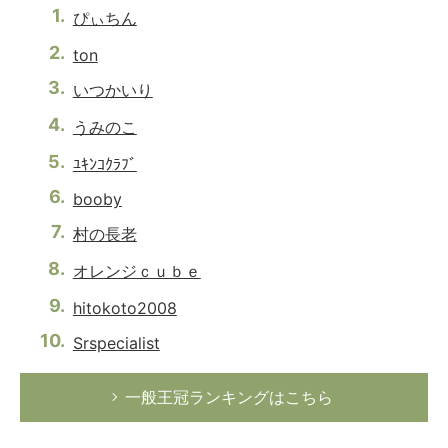
ぴぃちん
ton
いつかいり
うみのこ
ﾕｷﾝｺｸﾗﾌﾞ
booby
村の長老
オレンジｃｕｂｅ
hitokoto2008
Srspecialist
一般王冠ランキングはこちら