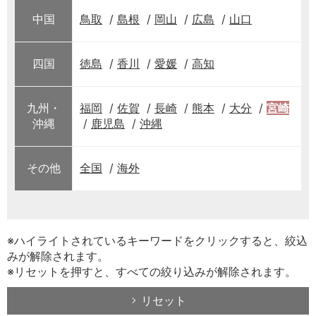
中国
鳥取
島根
岡山
広島
山口
四国
徳島
香川
愛媛
高知
九州・
福岡
佐賀
長崎
熊本
大分
宮崎
沖縄
鹿児島
沖縄
その他
全国
海外
※ハイライトされているキーワードをクリックすると、絞込
みが解除されます。
※リセットを押すと、すべての絞り込みが解除されます。
リセット