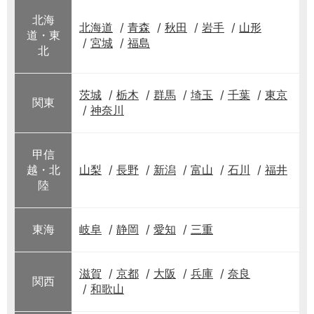
北海
北海道
青森
秋田
岩手
山形
道・東
宮城
福島
北
茨城
栃木
群馬
埼玉
千葉
東京
関東
神奈川
甲信
越・北
山梨
長野
新潟
富山
石川
福井
陸
東海
岐阜
静岡
愛知
三重
滋賀
京都
大阪
兵庫
奈良
関西
和歌山