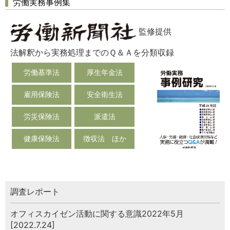
労働実務事例集
監修提供
法解釈から実務処理までのＱ＆Ａを分類収録
労働基準法
厚生年金法
雇用保険法
安全衛生法
労災保険法
派遣法
健康保険法
徴収法 ほか
調査レポート
オフィスカイゼン活動に関する意識2022年5月
[2022.7.24]