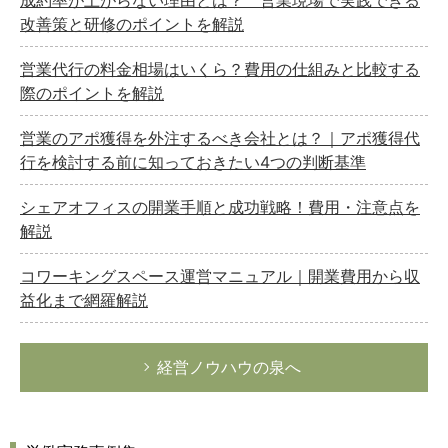
成約率が上がらない理由とは？ 営業現場で実践できる
改善策と研修のポイントを解説
営業代行の料金相場はいくら？費用の仕組みと比較する
際のポイントを解説
営業のアポ獲得を外注するべき会社とは？｜アポ獲得代
行を検討する前に知っておきたい4つの判断基準
シェアオフィスの開業手順と成功戦略！費用・注意点を
解説
コワーキングスペース運営マニュアル｜開業費用から収
益化まで網羅解説
経営ノウハウの泉へ