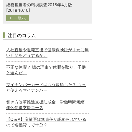
総務担当者の環境調査2018年4月版
[2018.10.10]
一覧へ
注目のコラム
入社直後や退職直後で健康保険証が手元に無
い期間をどうするか。
不正な休暇？ 嘘の理由で休暇を取り、子供
と遊んだ。
マイナンバーカードはもう取得した？ もっ
と使えるマイナンバー
働き方改革推進支援助成金 労働時間短縮・
年休促進支援コース
【Q＆A】産業医は無責任が認められている
ので名義貸しで十分？