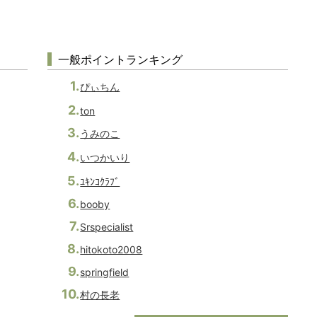
一般ポイントランキング
ぴぃちん
ton
うみのこ
いつかいり
ﾕｷﾝｺｸﾗﾌﾞ
booby
Srspecialist
hitokoto2008
springfield
村の長老