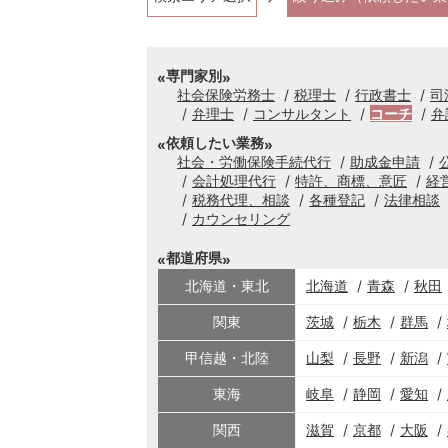
専門家別
社会保険労務士
税理士
行政書士
司
弁理士
コンサルタント
コーチ
弁
依頼したい業務
社会・労働保険手続代行
助成金申請
会計処理代行
特許、商標、意匠
経
税務代理、相談
各種登記
法律相談
カウンセリング
都道府県
北海道・東北
北海道
青森
秋田
関東
茨城
栃木
群馬
甲信越・北陸
山梨
長野
新潟
東海
岐阜
静岡
愛知
関西
滋賀
京都
大阪