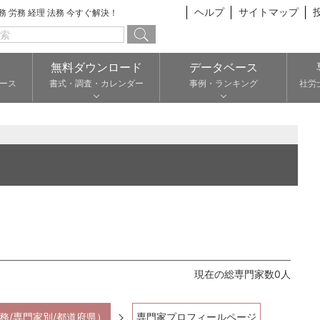
ヘルプ
サイトマップ
総務 労務 経理 法務 今すぐ解決！
無料ダウンロード
データベース
ース
書式・調査・カレンダー
事例・ランキング
社労
現在の総専門家数0人
務/専門家別/都道府県）
専門家プロフィールページ