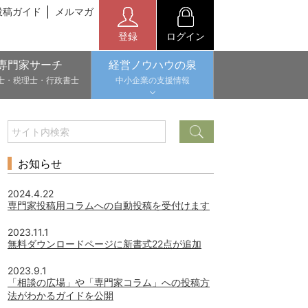
投稿ガイド
メルマガ
登録
ログイン
専門家サーチ
経営ノウハウの泉
士・税理士・行政書士
中小企業の支援情報
お知らせ
2024.4.22
専門家投稿用コラムへの自動投稿を受付けます
2023.11.1
無料ダウンロードページに新書式22点が追加
2023.9.1
「相談の広場」や「専門家コラム」への投稿方
法がわかるガイドを公開