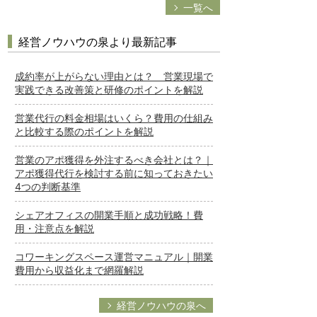
一覧へ
経営ノウハウの泉より最新記事
成約率が上がらない理由とは？ 営業現場で
実践できる改善策と研修のポイントを解説
営業代行の料金相場はいくら？費用の仕組み
と比較する際のポイントを解説
営業のアポ獲得を外注するべき会社とは？｜
アポ獲得代行を検討する前に知っておきたい
4つの判断基準
シェアオフィスの開業手順と成功戦略！費
用・注意点を解説
コワーキングスペース運営マニュアル｜開業
費用から収益化まで網羅解説
経営ノウハウの泉へ