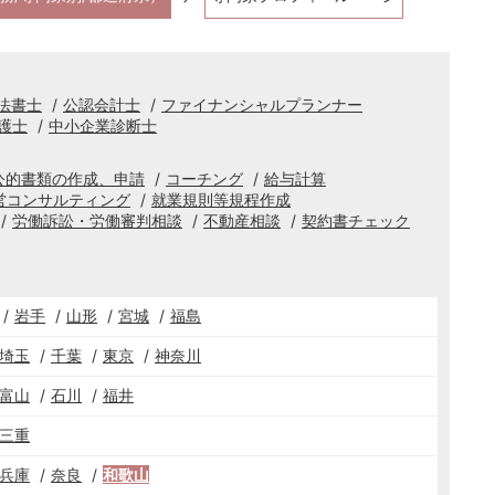
法書士
公認会計士
ファイナンシャルプランナー
護士
中小企業診断士
公的書類の作成、申請
コーチング
給与計算
営コンサルティング
就業規則等規程作成
労働訴訟・労働審判相談
不動産相談
契約書チェック
岩手
山形
宮城
福島
埼玉
千葉
東京
神奈川
富山
石川
福井
三重
兵庫
奈良
和歌山