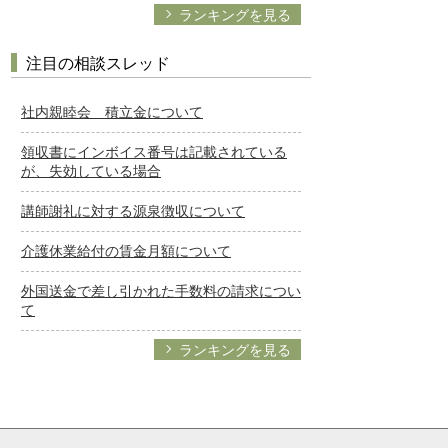
ランキングを見る
注目の相談スレッド
社内親睦会 積立金について
領収書にインボイス番号は記載されている
が、失効している場合
講師謝礼に対する源泉徴収について
介護休業給付の賃金月額について
外国送金で差し引かれた手数料の請求につい
て
ランキングを見る