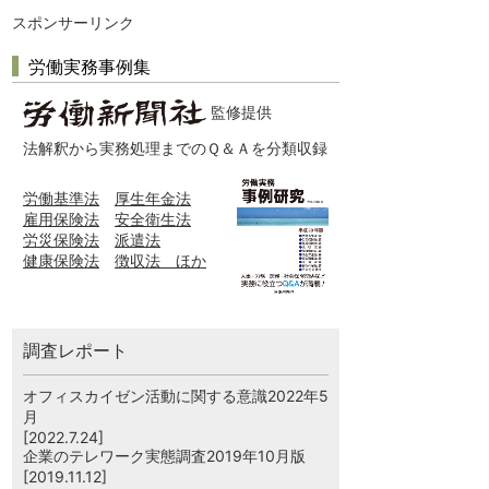
スポンサーリンク
労働実務事例集
監修提供
法解釈から実務処理までのＱ＆Ａを分類収録
労働基準法
厚生年金法
雇用保険法
安全衛生法
労災保険法
派遣法
健康保険法
徴収法 ほか
調査レポート
オフィスカイゼン活動に関する意識2022年5
月
[2022.7.24]
企業のテレワーク実態調査2019年10月版
[2019.11.12]