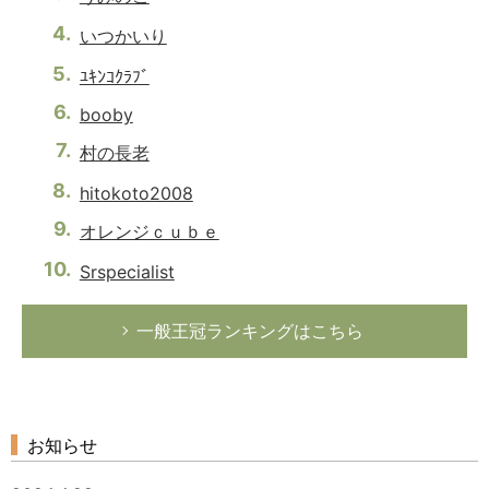
いつかいり
ﾕｷﾝｺｸﾗﾌﾞ
booby
村の長老
hitokoto2008
オレンジｃｕｂｅ
Srspecialist
一般王冠ランキングはこちら
お知らせ