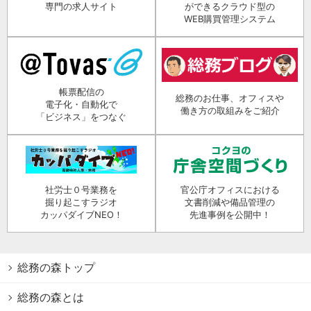
専門の求人サイト
ができるクラウド型の
WEB購買管理システム
帳票配信の
総務のお仕事、オフィスや
電子化・自動化で
働き方の取組みをご紹介
「ビジネス」をつなぐ
社労士０号業務を
官公庁オフィスにおける
掘り起こすラジオ
文書削減や備品管理の
カッパダイブNEO！
先進事例を公開中！
総務の森トップ
総務の森とは