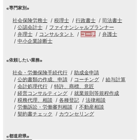
専門家別
社会保険労務士
税理士
行政書士
司法書士
公認会計士
ファイナンシャルプランナー
弁理士
コンサルタント
コーチ
弁護士
中小企業診断士
依頼したい業務
社会・労働保険手続代行
助成金申請
公的書類の作成、申請
コーチング
給与計算
会計処理代行
特許、商標、意匠
経営コンサルティング
就業規則等規程作成
税務代理、相談
各種登記
法律相談
労働訴訟・労働審判相談
不動産相談
契約書チェック
カウンセリング
都道府県