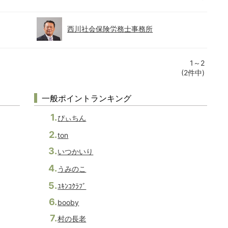
西川社会保険労務士事務所
1～2
(2件中)
一般ポイントランキング
ぴぃちん
ton
いつかいり
うみのこ
ﾕｷﾝｺｸﾗﾌﾞ
booby
村の長老