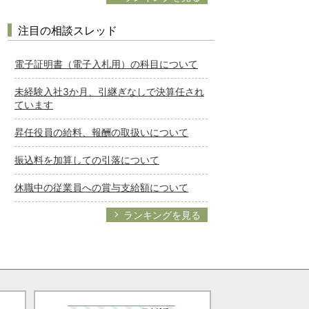
注目の相談スレッド
電子証明書（電子入札用）の科目について
未経験入社3か月、引継ぎなしで決算任され
ています
昇任役員の給料、報酬の取扱いについて
振込料を加算しての引落について
休職中の従業員への賞与支給額について
ランキングを見る