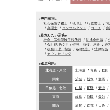
専門家別
社会保険労務士
税理士
行政書士
司
弁理士
コンサルタント
コーチ
弁
依頼したい業務
社会・労働保険手続代行
助成金申請
会計処理代行
特許、商標、意匠
経
税務代理、相談
各種登記
法律相談
カウンセリング
都道府県
北海道・東北
北海道
青森
秋田
関東
茨城
栃木
群馬
甲信越・北陸
山梨
長野
新潟
東海
岐阜
静岡
愛知
関西
滋賀
京都
大阪