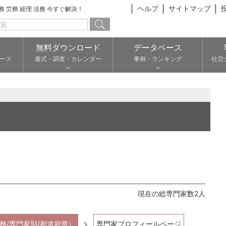
ヘルプ
サイトマップ
総務 労務 経理 法務 今すぐ解決！
無料ダウンロード
データベース
ース
書式・調査・カレンダー
事例・ランキング
社労
現在の総専門家数2人
務/専門家別/都道府県）
専門家プロフィールページ