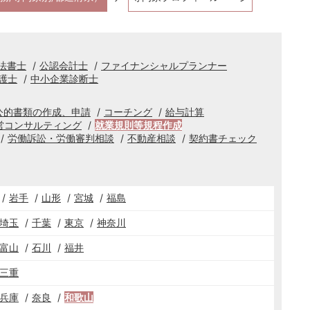
法書士
公認会計士
ファイナンシャルプランナー
護士
中小企業診断士
公的書類の作成、申請
コーチング
給与計算
営コンサルティング
就業規則等規程作成
労働訴訟・労働審判相談
不動産相談
契約書チェック
岩手
山形
宮城
福島
埼玉
千葉
東京
神奈川
富山
石川
福井
三重
兵庫
奈良
和歌山