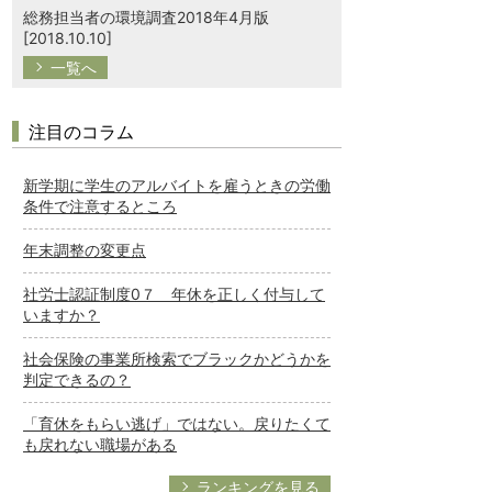
総務担当者の環境調査2018年4月版
[2018.10.10]
一覧へ
注目のコラム
新学期に学生のアルバイトを雇うときの労働
条件で注意するところ
年末調整の変更点
社労士認証制度0７ 年休を正しく付与して
いますか？
社会保険の事業所検索でブラックかどうかを
判定できるの？
「育休をもらい逃げ」ではない。戻りたくて
も戻れない職場がある
ランキングを見る