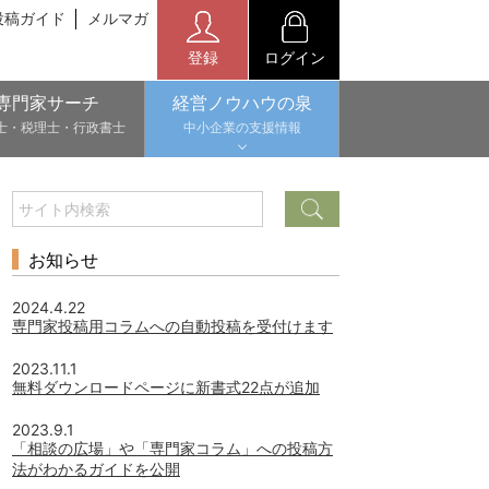
投稿ガイド
メルマガ
登録
ログイン
専門家サーチ
経営ノウハウの泉
士・税理士・行政書士
中小企業の支援情報
お知らせ
2024.4.22
専門家投稿用コラムへの自動投稿を受付けます
2023.11.1
無料ダウンロードページに新書式22点が追加
2023.9.1
「相談の広場」や「専門家コラム」への投稿方
法がわかるガイドを公開