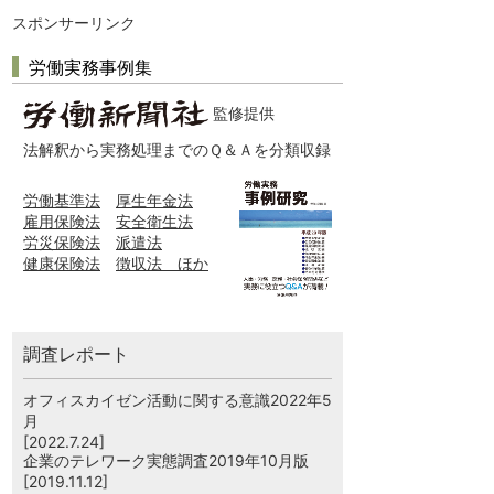
スポンサーリンク
労働実務事例集
監修提供
法解釈から実務処理までのＱ＆Ａを分類収録
労働基準法
厚生年金法
雇用保険法
安全衛生法
労災保険法
派遣法
健康保険法
徴収法 ほか
調査レポート
オフィスカイゼン活動に関する意識2022年5
月
[2022.7.24]
企業のテレワーク実態調査2019年10月版
[2019.11.12]