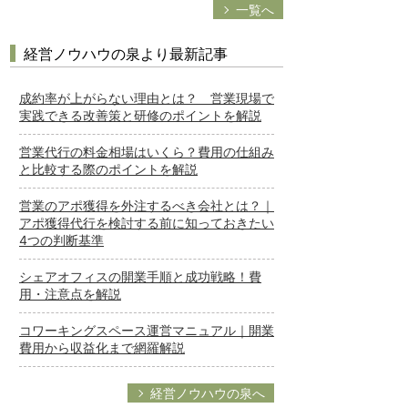
一覧へ
経営ノウハウの泉より最新記事
成約率が上がらない理由とは？ 営業現場で
実践できる改善策と研修のポイントを解説
営業代行の料金相場はいくら？費用の仕組み
と比較する際のポイントを解説
営業のアポ獲得を外注するべき会社とは？｜
アポ獲得代行を検討する前に知っておきたい
4つの判断基準
シェアオフィスの開業手順と成功戦略！費
用・注意点を解説
コワーキングスペース運営マニュアル｜開業
費用から収益化まで網羅解説
経営ノウハウの泉へ