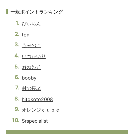
一般ポイントランキング
ぴぃちん
ton
うみのこ
いつかいり
ﾕｷﾝｺｸﾗﾌﾞ
booby
村の長老
hitokoto2008
オレンジｃｕｂｅ
Srspecialist