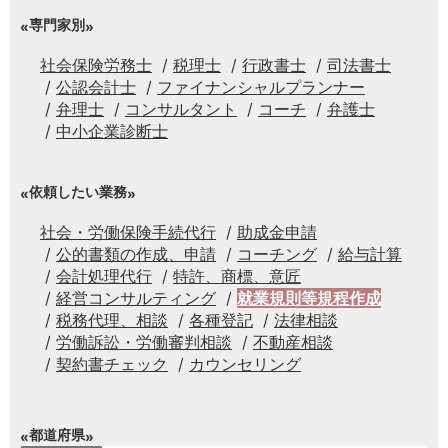
専門家別
社会保険労務士
税理士
行政書士
司法書士
公認会計士
ファイナンシャルプランナー
弁理士
コンサルタント
コーチ
弁護士
中小企業診断士
依頼したい業務
社会・労働保険手続代行
助成金申請
公的書類の作成、申請
コーチング
給与計算
会計処理代行
特許、商標、意匠
経営コンサルティング
就業規則等規程作成
税務代理、相談
各種登記
法律相談
労働訴訟・労働審判相談
不動産相談
契約書チェック
カウンセリング
都道府県