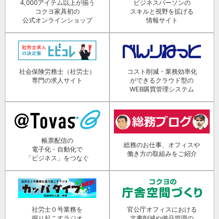
4,000アイテム以上が揃う
ビジネスパーソンの
コクヨ家具初の
スキルと視野を拡げる
公式オンラインショップ
情報サイト
社会保険労務士（社労士）
コスト削減・業務効率化
専門の求人サイト
ができるクラウド型の
WEB購買管理システム
帳票配信の
総務のお仕事、オフィスや
電子化・自動化で
働き方の取組みをご紹介
「ビジネス」をつなぐ
社労士０号業務を
官公庁オフィスにおける
掘り起こすラジオ
文書削減や備品管理の