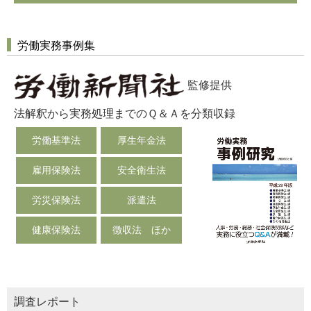
労働実務事例集
監修提供
法解釈から実務処理までのＱ＆Ａを分類収録
労働基準法
厚生年金法
雇用保険法
安全衛生法
労災保険法
派遣法
健康保険法
徴収法 ほか
調査レポート