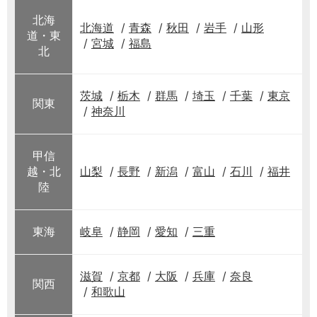
北海
北海道
青森
秋田
岩手
山形
道・東
宮城
福島
北
茨城
栃木
群馬
埼玉
千葉
東京
関東
神奈川
甲信
越・北
山梨
長野
新潟
富山
石川
福井
陸
東海
岐阜
静岡
愛知
三重
滋賀
京都
大阪
兵庫
奈良
関西
和歌山