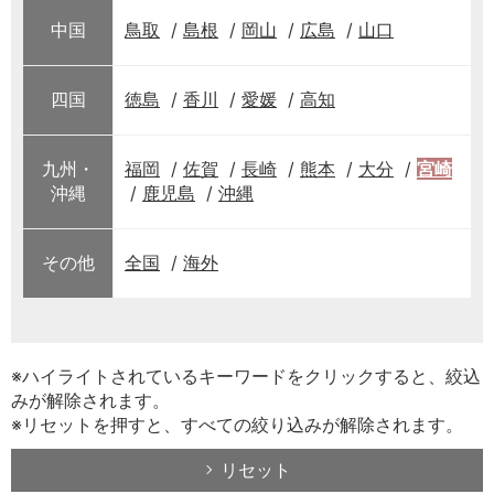
中国
鳥取
島根
岡山
広島
山口
四国
徳島
香川
愛媛
高知
九州・
福岡
佐賀
長崎
熊本
大分
宮崎
沖縄
鹿児島
沖縄
その他
全国
海外
※ハイライトされているキーワードをクリックすると、絞込
みが解除されます。
※リセットを押すと、すべての絞り込みが解除されます。
リセット