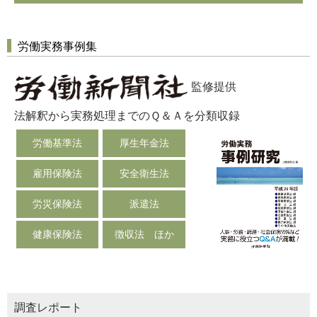
労働実務事例集
監修提供
法解釈から実務処理までのＱ＆Ａを分類収録
労働基準法
厚生年金法
雇用保険法
安全衛生法
労災保険法
派遣法
健康保険法
徴収法 ほか
調査レポート