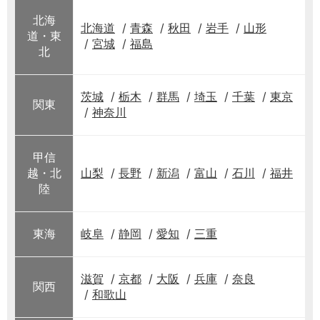
北海
北海道
青森
秋田
岩手
山形
道・東
宮城
福島
北
茨城
栃木
群馬
埼玉
千葉
東京
関東
神奈川
甲信
越・北
山梨
長野
新潟
富山
石川
福井
陸
東海
岐阜
静岡
愛知
三重
滋賀
京都
大阪
兵庫
奈良
関西
和歌山