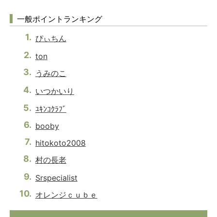
一般ポイントランキング
ぴぃちん
ton
うみのこ
いつかいり
ﾕｷﾝｺｸﾗﾌﾞ
booby
hitokoto2008
村の長老
Srspecialist
オレンジｃｕｂｅ