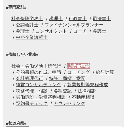
専門家別
社会保険労務士
税理士
行政書士
司法書士
公認会計士
ファイナンシャルプランナー
弁理士
コンサルタント
コーチ
弁護士
中小企業診断士
依頼したい業務
社会・労働保険手続代行
助成金申請
公的書類の作成、申請
コーチング
給与計算
会計処理代行
特許、商標、意匠
経営コンサルティング
就業規則等規程作成
税務代理、相談
各種登記
法律相談
労働訴訟・労働審判相談
不動産相談
契約書チェック
カウンセリング
都道府県