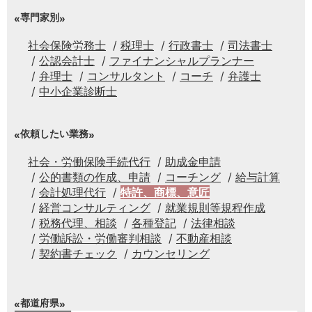
専門家別
社会保険労務士
税理士
行政書士
司法書士
公認会計士
ファイナンシャルプランナー
弁理士
コンサルタント
コーチ
弁護士
中小企業診断士
依頼したい業務
社会・労働保険手続代行
助成金申請
公的書類の作成、申請
コーチング
給与計算
会計処理代行
特許、商標、意匠
経営コンサルティング
就業規則等規程作成
税務代理、相談
各種登記
法律相談
労働訴訟・労働審判相談
不動産相談
契約書チェック
カウンセリング
都道府県