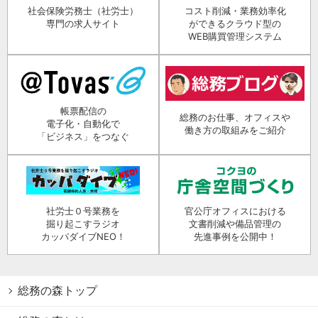
社会保険労務士（社労士）
コスト削減・業務効率化
専門の求人サイト
ができるクラウド型の
WEB購買管理システム
帳票配信の
総務のお仕事、オフィスや
電子化・自動化で
働き方の取組みをご紹介
「ビジネス」をつなぐ
社労士０号業務を
官公庁オフィスにおける
掘り起こすラジオ
文書削減や備品管理の
カッパダイブNEO！
先進事例を公開中！
総務の森トップ