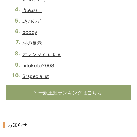
うみのこ
ﾕｷﾝｺｸﾗﾌﾞ
booby
村の長老
オレンジｃｕｂｅ
hitokoto2008
Srspecialist
一般王冠ランキングはこちら
お知らせ