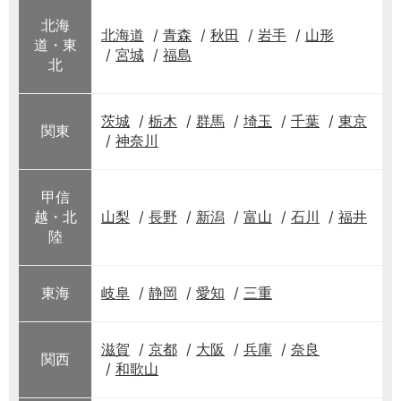
北海
北海道
青森
秋田
岩手
山形
道・東
宮城
福島
北
茨城
栃木
群馬
埼玉
千葉
東京
関東
神奈川
甲信
越・北
山梨
長野
新潟
富山
石川
福井
陸
東海
岐阜
静岡
愛知
三重
滋賀
京都
大阪
兵庫
奈良
関西
和歌山