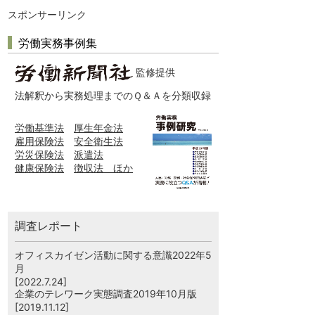
スポンサーリンク
労働実務事例集
監修提供
法解釈から実務処理までのＱ＆Ａを分類収録
労働基準法
厚生年金法
雇用保険法
安全衛生法
労災保険法
派遣法
健康保険法
徴収法 ほか
調査レポート
オフィスカイゼン活動に関する意識2022年5
月
[2022.7.24]
企業のテレワーク実態調査2019年10月版
[2019.11.12]