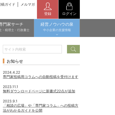
投稿ガイド
メルマガ
登録
ログイン
専門家サーチ
経営ノウハウの泉
士・税理士・行政書士
中小企業の支援情報
お知らせ
2024.4.22
専門家投稿用コラムへの自動投稿を受付けます
2023.11.1
無料ダウンロードページに新書式22点が追加
2023.9.1
「相談の広場」や「専門家コラム」への投稿方
法がわかるガイドを公開