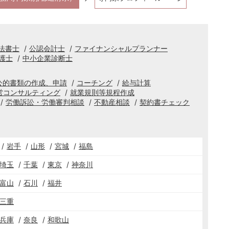
法書士
公認会計士
ファイナンシャルプランナー
護士
中小企業診断士
公的書類の作成、申請
コーチング
給与計算
営コンサルティング
就業規則等規程作成
労働訴訟・労働審判相談
不動産相談
契約書チェック
岩手
山形
宮城
福島
埼玉
千葉
東京
神奈川
富山
石川
福井
三重
兵庫
奈良
和歌山