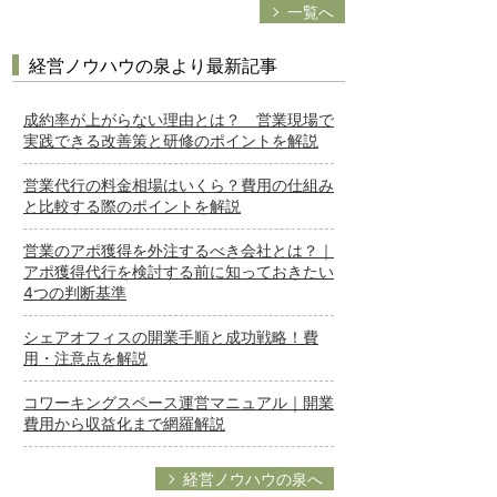
一覧へ
経営ノウハウの泉より最新記事
成約率が上がらない理由とは？ 営業現場で
実践できる改善策と研修のポイントを解説
営業代行の料金相場はいくら？費用の仕組み
と比較する際のポイントを解説
営業のアポ獲得を外注するべき会社とは？｜
アポ獲得代行を検討する前に知っておきたい
4つの判断基準
シェアオフィスの開業手順と成功戦略！費
用・注意点を解説
コワーキングスペース運営マニュアル｜開業
費用から収益化まで網羅解説
経営ノウハウの泉へ