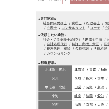
専門家別
社会保険労務士
税理士
行政書士
司
弁理士
コンサルタント
コーチ
弁
依頼したい業務
社会・労働保険手続代行
助成金申請
会計処理代行
特許、商標、意匠
経
税務代理、相談
各種登記
法律相談
カウンセリング
都道府県
北海道・東北
北海道
青森
秋田
関東
茨城
栃木
群馬
甲信越・北陸
山梨
長野
新潟
東海
岐阜
静岡
愛知
関西
滋賀
京都
大阪