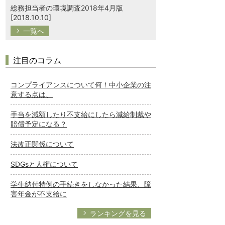
総務担当者の環境調査2018年4月版
[2018.10.10]
一覧へ
注目のコラム
コンプライアンスについて何！中小企業の注
意する点は、
手当を減額したり不支給にしたら減給制裁や
賠償予定になる？
法改正関係について
SDGsと人権について
学生納付特例の手続きをしなかった結果、障
害年金が不支給に
ランキングを見る