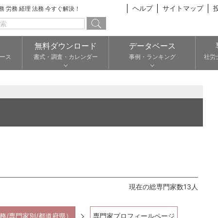
ヘルプ
サイトマップ
総務 労務 経理 法務 今すぐ解決！
無料ダウンロード
データベース
ース
書式・調査・カレンダー
事例・ランキング
社労
現在の総専門家数13人
務/専門家別/都道府県）
専門家プロフィールページ