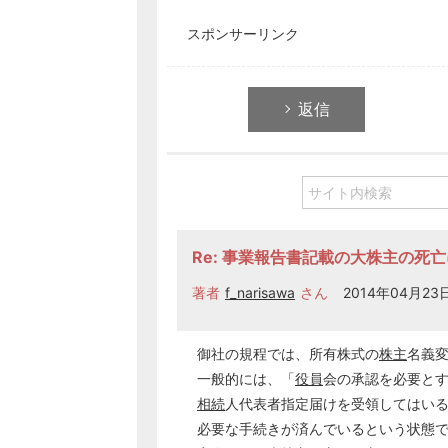
スポンサーリンク
返信
Re: 事業報告書記載の大株主の死
著者
f_narisawa
さん
2014年04月23日
御社の規程では、所有株式の
株主
名義
一般的には、「
役員
会の承認を必要と
相続
人代表者指定届けを受領してはい
必要な手続きが済んでいるという状態