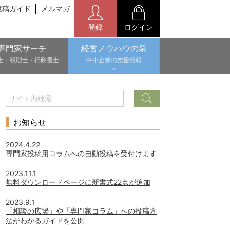
投稿ガイド
メルマガ
登録
ログイン
専門家サーチ
経営ノウハウの泉
士・税理士・行政書士
中小企業の支援情報
お知らせ
2024.4.22
専門家投稿用コラムへの自動投稿を受付けます
2023.11.1
無料ダウンロードページに新書式22点が追加
2023.9.1
「相談の広場」や「専門家コラム」への投稿方
法がわかるガイドを公開