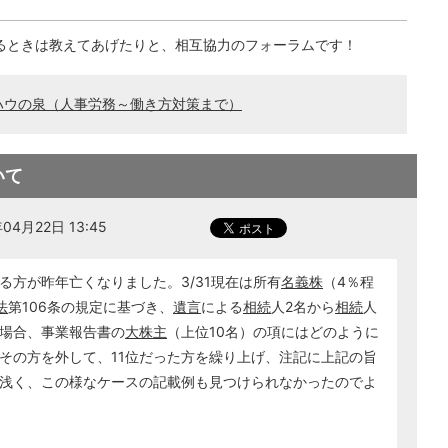
るときは教えてあげたりと、相互協力のフォーラムです！
ハウの泉（人事労務～働き方対策まで）
いて
4月22日 13:45
る方が昨年亡くなりました。3/31現在は所有
名義株
（4％程
法
第106条の規定に基づき、
遺言
による
相続
人2名から
相続
人
場合、事業報告書の
大株主
（上位10名）の項にはどのように
その方を外して、11位だった方を繰り上げ、注記に上記の旨
浅く、この様なケースの記載例も見つけられなかったのでよ