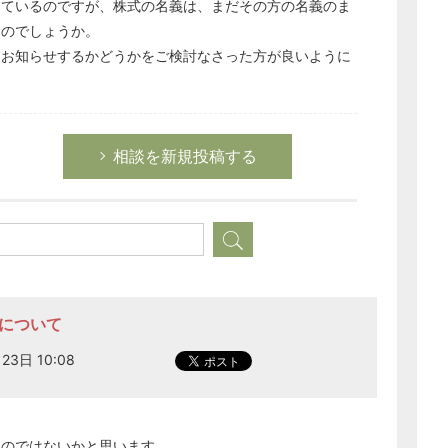
っているのですが、株式の名義は、まだその方の名義のま
ものでしょうか。
をお知らせするかどうかをご検討なさった方が良いように
相談を新規投稿する
どのカテゴリーに投稿しますか？
選択してください
労務管理
亡について
税務経理
23日 10:08
企業法務
経営の知恵
総務の給湯室
がよいのではないかと思います。