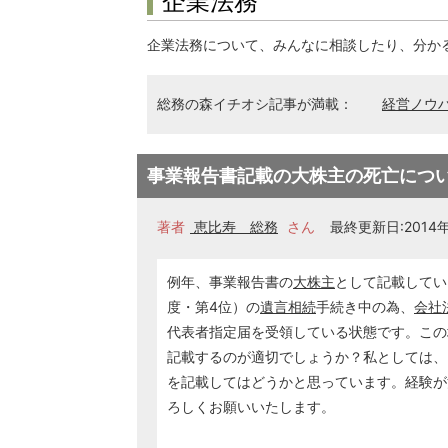
企業法務
企業法務について、みんなに相談したり、分か
総務の森イチオシ記事が満載：
経営ノウ
事業報告書記載の大株主の死亡につ
著者
恵比寿 総務
さん
最終更新日:2014年0
例年、事業報告書の
大株主
として記載してい
度・第4位）の
遺言
相続
手続き中の為、
会社
代表者指定届を受領している状態です。この
記載するのが適切でしょうか？私としては、
を記載してはどうかと思っています。経験が
ろしくお願いいたします。