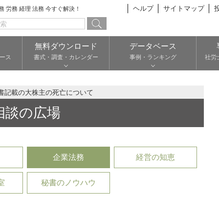
ヘルプ
サイトマップ
総務 労務 経理 法務 今すぐ解決！
無料ダウンロード
データベース
ース
書式・調査・カレンダー
事例・ランキング
社労
書記載の大株主の死亡について
相談の広場
企業法務
経営の知恵
室
秘書のノウハウ