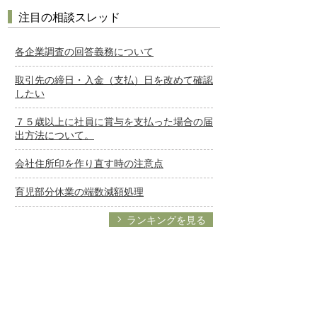
注目の相談スレッド
各企業調査の回答義務について
取引先の締日・入金（支払）日を改めて確認
したい
７５歳以上に社員に賞与を支払った場合の届
出方法について。
会社住所印を作り直す時の注意点
育児部分休業の端数減額処理
ランキングを見る