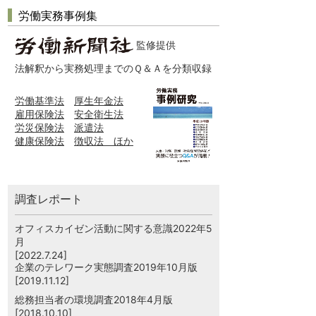
労働実務事例集
監修提供
法解釈から実務処理までのＱ＆Ａを分類収録
労働基準法
厚生年金法
雇用保険法
安全衛生法
労災保険法
派遣法
健康保険法
徴収法 ほか
調査レポート
オフィスカイゼン活動に関する意識2022年5
月
[2022.7.24]
企業のテレワーク実態調査2019年10月版
[2019.11.12]
総務担当者の環境調査2018年4月版
[2018.10.10]