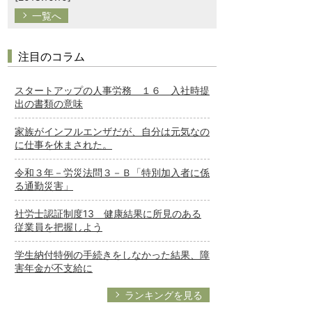
一覧へ
注目のコラム
スタートアップの人事労務 １６ 入社時提
出の書類の意味
家族がインフルエンザだが、自分は元気なの
に仕事を休まされた。
令和３年－労災法問３－Ｂ「特別加入者に係
る通勤災害」
社労士認証制度13 健康結果に所見のある
従業員を把握しよう
学生納付特例の手続きをしなかった結果、障
害年金が不支給に
ランキングを見る