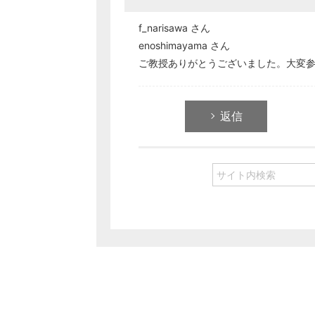
f_narisawa さん
enoshimayama さん
ご教授ありがとうございました。大変
返信