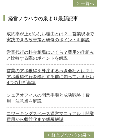
一覧へ
経営ノウハウの泉より最新記事
成約率が上がらない理由とは？ 営業現場で
実践できる改善策と研修のポイントを解説
営業代行の料金相場はいくら？費用の仕組み
と比較する際のポイントを解説
営業のアポ獲得を外注するべき会社とは？｜
アポ獲得代行を検討する前に知っておきたい
4つの判断基準
シェアオフィスの開業手順と成功戦略！費
用・注意点を解説
コワーキングスペース運営マニュアル｜開業
費用から収益化まで網羅解説
経営ノウハウの泉へ