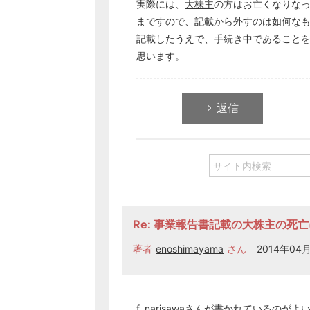
実際には、
大株主
の方はお亡くなりな
まですので、記載から外すのは如何な
記載したうえで、手続き中であること
思います。
返信
Re: 事業報告書記載の大株主の死
著者
enoshimayama
さん
2014年04月
f_narisawaさんが書かれているの