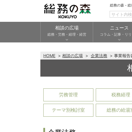
総務の森 - 
相談の広場
ニュース
総務・労務・経理・経営
コラム・記事・リリ
HOME
相談の広場
企業法務
事業報告
労務管理
税務経理
テーマ別検討室
総務の給湯