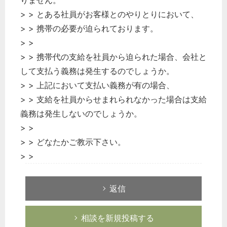
りません。
> > とある社員がお客様とのやりとりにおいて、
> > 携帯の必要が迫られております。
> >
> > 携帯代の支給を社員から迫られた場合、会社と
して支払う義務は発生するのでしょうか。
> > 上記において支払い義務が有の場合、
どのカテゴリーに投稿しますか？
> > 支給を社員からせまれられなかった場合は支給
選択してください
義務は発生しないのでしょうか。
労務管理
> >
税務経理
> > どなたかご教示下さい。
企業法務
> >
経営の知恵
総務の給湯室
返信
秘書のノウハウ
相談を新規投稿する
次へ