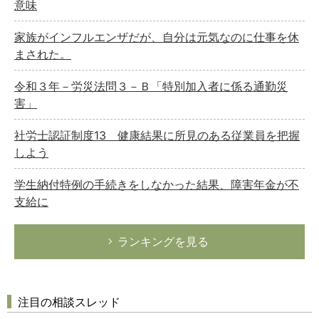
意味
家族がインフルエンザだが、自分は元気なのに仕事を休
まされた。
令和３年－労災法問３－Ｂ「特別加入者に係る通勤災
害」
社労士認証制度13 健康結果に所見のある従業員を把握
しよう
学生納付特例の手続きをしなかった結果、障害年金が不
支給に
ランキングを見る
注目の相談スレッド