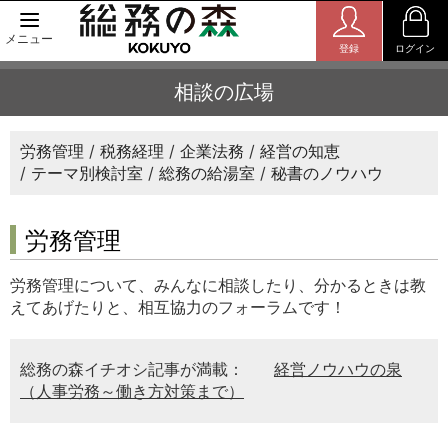
メニュー
登録
ログイン
相談の広場
労務管理
税務経理
企業法務
経営の知恵
テーマ別検討室
総務の給湯室
秘書のノウハウ
労務管理
労務管理について、みんなに相談したり、分かるときは教
えてあげたりと、相互協力のフォーラムです！
総務の森イチオシ記事が満載：
経営ノウハウの泉
（人事労務～働き方対策まで）