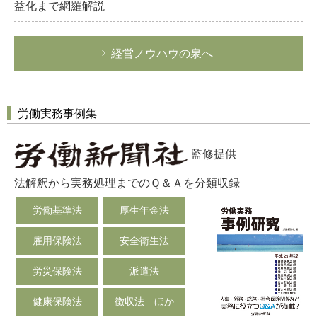
益化まで網羅解説
経営ノウハウの泉へ
労働実務事例集
監修提供
法解釈から実務処理までのＱ＆Ａを分類収録
労働基準法
厚生年金法
雇用保険法
安全衛生法
労災保険法
派遣法
健康保険法
徴収法 ほか