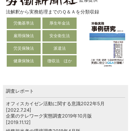
法解釈から実務処理までのＱ＆Ａを分類収録
労働基準法
厚生年金法
雇用保険法
安全衛生法
労災保険法
派遣法
健康保険法
徴収法 ほか
調査レポート
オフィスカイゼン活動に関する意識2022年5月
[2022.7.24]
企業のテレワーク実態調査2019年10月版
[2019.11.12]
総務担当者の環境調査2018年4月版