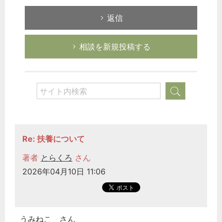
返信
相談を新規投稿する
どのカテゴリーに投稿しますか？
Re: 扶養について
選択してください
著者
とらくろ
さん
労務管理
2026年04月10日 11:06
税務経理
企業法務
経営の知恵
うみねこ さん