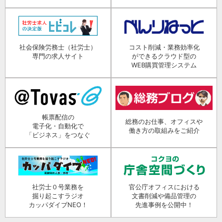
社会保険労務士（社労士）
コスト削減・業務効率化
専門の求人サイト
ができるクラウド型の
WEB購買管理システム
帳票配信の
総務のお仕事、オフィスや
電子化・自動化で
働き方の取組みをご紹介
「ビジネス」をつなぐ
社労士０号業務を
官公庁オフィスにおける
掘り起こすラジオ
文書削減や備品管理の
カッパダイブNEO！
先進事例を公開中！